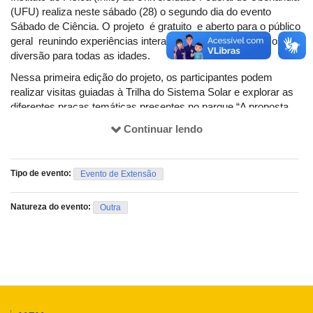
(UFU) realiza neste sábado (28) o segundo dia do evento
Sábado de Ciência. O projeto é gratuito e aberto para o público
geral reunindo experiências interativas, diálogos científicos e
diversão para todas as idades.
Nessa primeira edição do projeto, os participantes podem
realizar visitas guiadas à Trilha do Sistema Solar e explorar as
diferentes praças temáticas presentes no parque.“A proposta
busca aproximar o público do conhecimento científico de forma
Continuar lendo
acessível, lúdica e participativa, reforçando o papel do museu
como espaço de educação, cultura e divulgação científica”
afirma a coordenadora do projeto Silvia Martins dos Santos
Tipo de evento:
Evento de Extensão
As atividades ocorrem nos dias 21 e 28 de fevereiro, das 9h
às 12h, no Parque Municipal Gávea (Rua Paulo Gracindo, 950,
Natureza do evento:
Outra
no bairro Gávea). Os interessados em participar devem se
inscrever previamente por meio deste
formulário
, ou acessar
pelo site do
Museu Dica
.