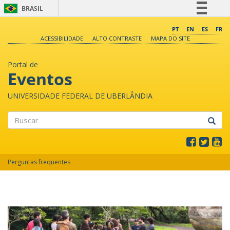
BRASIL
Simplifique!
PT
EN
ES
FR
ACESSIBILIDADE
ALTO CONTRASTE
MAPA DO SITE
Comunica BR
Participe
Portal de
Acesso à informação
Eventos
Legislação
UNIVERSIDADE FEDERAL DE UBERLÂNDIA
Canais
Buscar
Perguntas frequentes