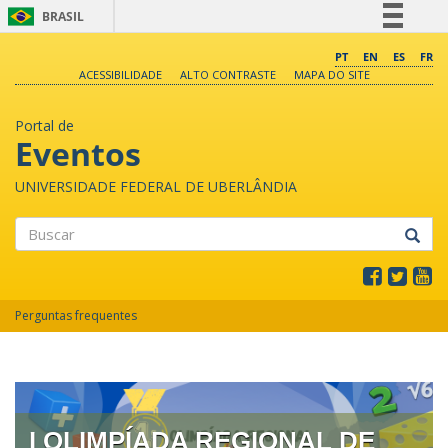
BRASIL
Simplifique!
PT
EN
ES
FR
ACESSIBILIDADE
ALTO CONTRASTE
MAPA DO SITE
Comunica BR
Participe
Portal de
Acesso à informação
Eventos
Legislação
UNIVERSIDADE FEDERAL DE UBERLÂNDIA
Canais
Buscar
Perguntas frequentes
I OLIMPÍADA REGIONAL DE