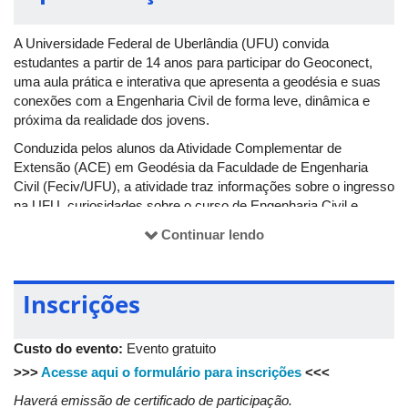
A Universidade Federal de Uberlândia (UFU) convida
estudantes a partir de 14 anos para participar do Geoconect,
uma aula prática e interativa que apresenta a geodésia e suas
conexões com a Engenharia Civil de forma leve, dinâmica e
próxima da realidade dos jovens.
Conduzida pelos alunos da Atividade Complementar de
Extensão (ACE) em Geodésia da Faculdade de Engenharia
Civil (Feciv/UFU), a atividade traz informações sobre o ingresso
na UFU, curiosidades sobre o curso de Engenharia Civil e
demonstrações de tecnologias usadas no dia a dia da profissão,
Continuar lendo
incluindo mapeamento digital, GPS e drones.
Os participantes terão contato direto com os estudantes da
universidade, poderão tirar dúvidas e vivenciar como a
Inscrições
Engenharia Civil se conecta com ciência, tecnologia e inovação.
Custo do evento:
Evento gratuito
>>>
Acesse aqui o formulário para inscrições
<<<
Haverá emissão de certificado de participação.