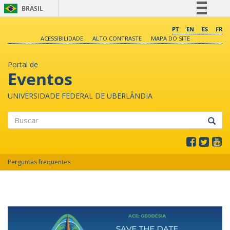
BRASIL
Simplifique!
PT
EN
ES
FR
ACESSIBILIDADE
ALTO CONTRASTE
MAPA DO SITE
Comunica BR
Participe
Portal de
Acesso à informação
Eventos
Legislação
UNIVERSIDADE FEDERAL DE UBERLÂNDIA
Canais
Buscar
Perguntas frequentes