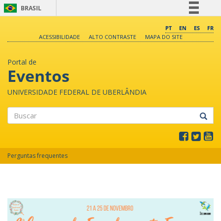
BRASIL
Simplifique!
PT
EN
ES
FR
ACESSIBILIDADE
ALTO CONTRASTE
MAPA DO SITE
Comunica BR
Participe
Portal de
Acesso à informação
Eventos
Legislação
UNIVERSIDADE FEDERAL DE UBERLÂNDIA
Canais
Buscar
Perguntas frequentes