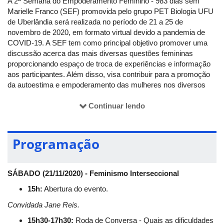
A 2ª Semana do Empoderamento Feminino - 983 dias sem
Marielle Franco (SEF) promovida pelo grupo PET Biologia UFU
de Uberlândia será realizada no período de 21 a 25 de
novembro de 2020, em formato virtual devido a pandemia de
COVID-19. A SEF tem como principal objetivo promover uma
discussão acerca das mais diversas questões femininas
proporcionando espaço de troca de experiências e informação
aos participantes. Além disso, visa contribuir para a promoção
da autoestima e empoderamento das mulheres nos diversos
âmbitos de sua vida, bem como discutir e provocar o
questionamento quanto às desigualdades e preconceitos a que
Continuar lendo
são submetidas, seja por gênero, classe social, etnia ou
cultura.
Programação
Esse ano nossa homenagem será para Marielle Francisco da
Silva, conhecida como Marielle Franco, assassinada
brutalmente a tiros junto de seu motorista, Anderson Pedro
SÁBADO (21/11/2020) - Feminismo Interseccional
Mathias Gomes, no Estácio, região central do Rio de Janeiro.
Marielle foi uma socióloga e política brasileira, filiada ao Partido
15h:
Abertura do evento.
Socialismo e Liberdade (PSOL), sendo eleita vereadora do Rio
Convidada Jane Reis.
de Janeiro para a Legislatura 2017-2020, durante a eleição
municipal de 2016, com a quinta maior votação. Marielle
15h30-17h30:
Roda de Conversa - Quais as dificuldades