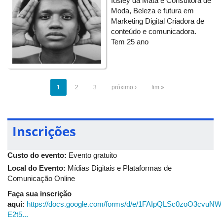
Iusley da Mata é Consultora de
Moda, Beleza e futura em
Marketing Digital Criadora de
conteúdo e comunicadora.
Tem 25 ano
1
2
3
próximo ›
fim »
Inscrições
Custo do evento:
Evento gratuito
Local do Evento:
Mídias Digitais e Plataformas de
Comunicação Online
Faça sua inscrição
aqui:
https://docs.google.com/forms/d/e/1FAIpQLSc0zoO3cvu
E2t5...