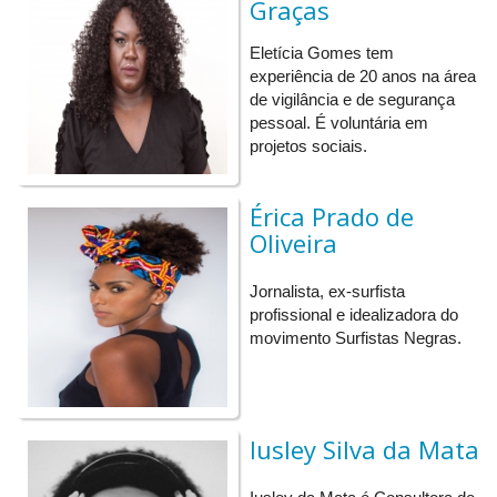
Graças
QUARTA (25/11/2020) - Luta contra a Violência
09h-10h30:
Palestra: As várias faces da violência.
Eletícia Gomes tem
experiência de 20 anos na área
Convidada Neiva Flávia de Oliveira
.
de vigilância e de segurança
13h-15h:
Roda de conversa - Violência, gênero e
pessoal. É voluntária em
transfobia.
projetos sociais.
Convidadas Natania Borges e Iusley da Mata
.
Érica Prado de
17h-18h:
Encerramento.
Oliveira
Jornalista, ex-surfista
profissional e idealizadora do
movimento Surfistas Negras.
Iusley Silva da Mata