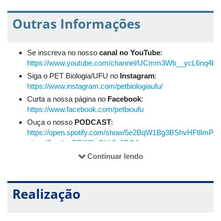
Outras Informações
Se inscreva no nosso
canal no YouTube
:
https://www.youtube.com/channel/UCmm3Wb__ycL6nq4b
Siga o PET Biologia/UFU no
Instagram
:
https://www.instagram.com/petbiologiaufu/
Curta a nossa página no
Facebook
:
https://www.facebook.com/petbioufu
Ouça o nosso
PODCAST
:
https://open.spotify.com/show/5e2BqW1Bg3BShvHFtlImPs
si=md5q_dzzQDWSqGH-3e1PQA
Acesse nosso
site
:
http://www.petbio.ib.ufu.br/
Continuar lendo
Realização