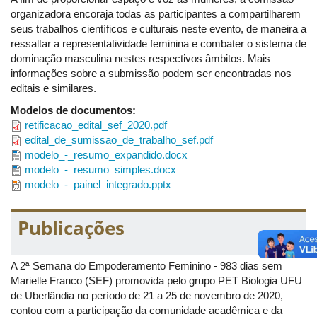
Petiana Fernanda Oliveira Rodrigues
organizadora encoraja todas as participantes a compartilharem
seus trabalhos científicos e culturais neste evento, de maneira a
Petiana Isabella Dias de Oliveira
ressaltar a representatividade feminina e combater o sistema de
Petiano Kelvin Oliveira dos Santos
dominação masculina nestes respectivos âmbitos. Mais
informações sobre a submissão podem ser encontradas nos
Comissão Científica:
editais e similares.
Petiana Jenyffer Stefany Pereira Martins
Modelos de documentos:
Petiano Pedro Augusto Oliveira
retificacao_edital_sef_2020.pdf
edital_de_sumissao_de_trabalho_sef.pdf
Pareceristas:
modelo_-_resumo_expandido.docx
Profa. Dra. Daniela Franco Carvalho
modelo_-_resumo_simples.docx
modelo_-_painel_integrado.pptx
Prof. Dr. Sandro Prado Santos
Profa. Dra. Maria Lúcia Vannuchi
Publicações
Coordenação geral:
Petiana Luana Carvalho Luz
A 2ª Semana do Empoderamento Feminino - 983 dias sem
Petiana Ysla Cardoso.
Marielle Franco (SEF) promovida pelo grupo PET Biologia UFU
de Uberlândia no período de 21 a 25 de novembro de 2020,
Tutora Profa. Ariádine Cristine de Almeida.
contou com a participação da comunidade acadêmica e da