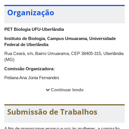
Organização
PET Biologia UFU-Uberlândia
Instituto de Biologia, Campus Umuarama, Universidade
Federal de Uberlândia
Rua Ceará, s/n, Bairro Umuarama, CEP 38405-315, Uberlândia
(MG)
Comissão Organizadora:
Petiana Ana Júnia Fernandes
Petiana Miriam Fidelis Silva Santos
Continuar lendo
Petiana Saemi de Souza Hayashida
Comissão de Divulgação:
Submissão de Trabalhos
Petiana Brennda Valyery de Souza
Petiano Daniel Pereira Sousa
A fim de proporcionar espaço e voz às mulheres, a comissão