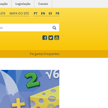
mação
Legislação
Canais
ASTE
MAPA DO SITE
PT
EN
ES
FR
Perguntas frequentes