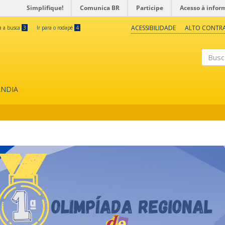
Simplifique!
Comunica BR
Participe
Acesso à infor
ACESSIBILIDADE
ALTO CONTR
ra a busca
3
Ir para o rodapé
4
Buscar
ÂNDIA