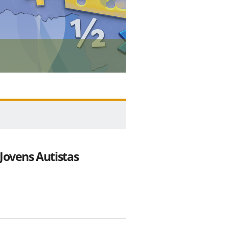
II WORKSHOP
Jovens Autistas