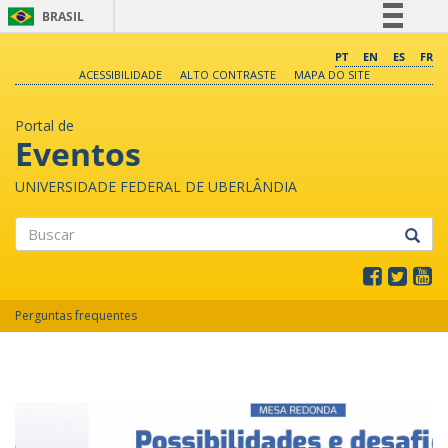
BRASIL
Simplifique!
PT
EN
ES
FR
ACESSIBILIDADE
ALTO CONTRASTE
MAPA DO SITE
Comunica BR
Participe
Portal de
Acesso à informação
Eventos
Legislação
UNIVERSIDADE FEDERAL DE UBERLÂNDIA
Canais
Buscar
Perguntas frequentes