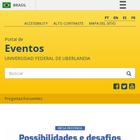
BRASIL
Simplifique!
PT
EN
ES
FR
ACCESSIBILITY
ALTO CONTRASTE
MAPA DEL SITIO
Comunica BR
Participe
Portal de
Acesso à informação
Eventos
Legislação
UNIVERSIDAD FEDERAL DE UBERLANDIA
Canais
Buscar
Preguntas frecuentes