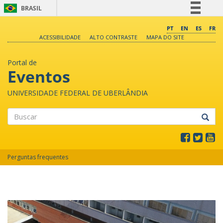
BRASIL
Simplifique!
PT
EN
ES
FR
ACESSIBILIDADE
ALTO CONTRASTE
MAPA DO SITE
Comunica BR
Participe
Portal de
Acesso à informação
Eventos
Legislação
UNIVERSIDADE FEDERAL DE UBERLÂNDIA
Canais
Buscar
Perguntas frequentes