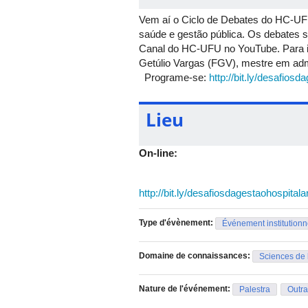
Vem aí o Ciclo de Debates do HC-UFU
saúde e gestão pública. Os debates s
Canal do HC-UFU no YouTube. Para in
Getúlio Vargas (FGV), mestre em admi
Programe-se:
http://bit.ly/desafiosd
Lieu
On-line:
http://bit.ly/desafiosdagestaohospitala
Type d'évènement:
Événement institutionn
Domaine de connaissances:
Sciences de 
Nature de l'événement:
Palestra
Outra