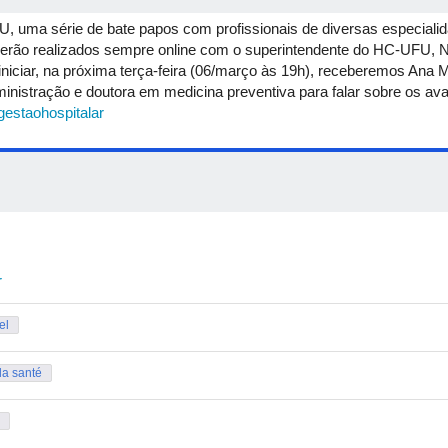
, uma série de bate papos com profissionais de diversas especiali
erão realizados sempre online com o superintendente do HC-UFU, Nil
iciar, na próxima terça-feira (06/março às 19h), receberemos Ana M
nistração e doutora em medicina preventiva para falar sobre os avan
agestaohospitalar
r
el
la santé