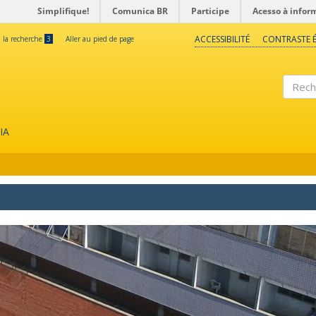
Simplifique!
Comunica BR
Participe
Acesso à infor
ACCESSIBILITÉ
CONTRASTE É
à la recherche
3
Aller au pied de page
Reche
IA