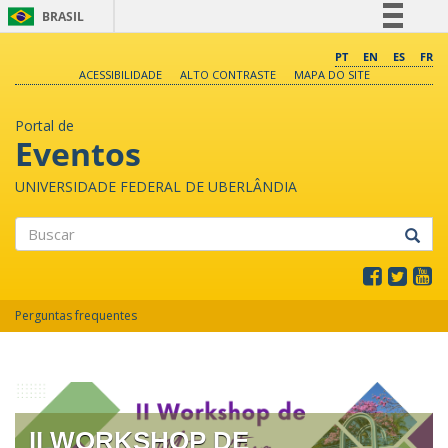
BRASIL
Simplifique!
PT
EN
ES
FR
ACESSIBILIDADE
ALTO CONTRASTE
MAPA DO SITE
Comunica BR
Participe
Portal de
Acesso à informação
Eventos
Legislação
UNIVERSIDADE FEDERAL DE UBERLÂNDIA
Canais
Buscar
Perguntas frequentes
II WORKSHOP DE