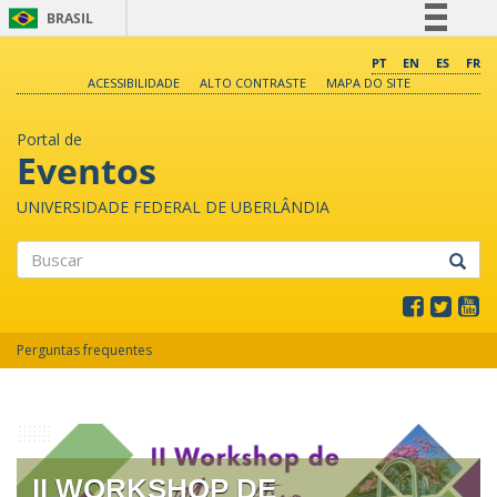
BRASIL
Simplifique!
PT
EN
ES
FR
ACESSIBILIDADE
ALTO CONTRASTE
MAPA DO SITE
Comunica BR
Participe
Portal de
Acesso à informação
Eventos
Legislação
UNIVERSIDADE FEDERAL DE UBERLÂNDIA
Canais
Buscar
Perguntas frequentes
II WORKSHOP DE