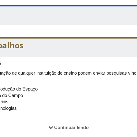
balhos
6
ação de qualquer instituição de ensino podem enviar pesquisas vinc
Produção do Espaço
ão do Campo
iais
cnologias
ntais e Paisagens
e as Lutas Sociais
Continuar lendo