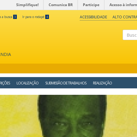
Simplifique!
Comunica BR
Participe
Acesso à infor
ACESSIBILIDADE
ALTO CONTR
ra a busca
3
Ir para o rodapé
4
Buscar
ÂNDIA
RIÇÕES
LOCALIZAÇÃO
SUBMISSÃO DE TRABALHOS
REALIZAÇÃO