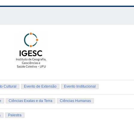
 formato de resumo expandido, com limite de até 700 palavras. O te
sa, os objetivos, a metodologia utilizada, os resultados (parciais ou 
o Cultural
Evento de Extensão
Evento Institucional
e
Ciências Exatas e da Terra
Ciências Humanas
a
Palestra