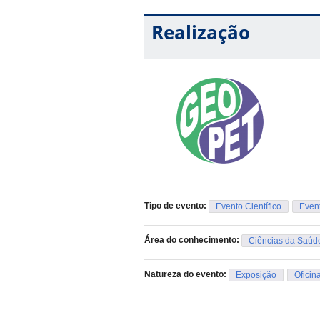
Os trabalhos devem ser submetidos no
obrigatoriamente, o problema de pesqui
Realização
desenvolvimento da pesquisa.
Tipo de evento:
Evento Científico
Event
Área do conhecimento:
Ciências da Saúd
Natureza do evento:
Exposição
Oficin