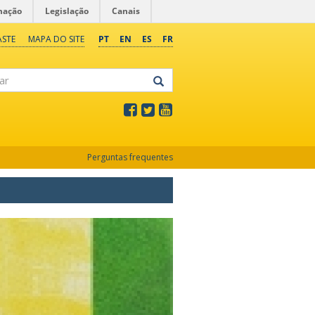
mação
Legislação
Canais
ASTE
MAPA DO SITE
PT
EN
ES
FR
Perguntas frequentes