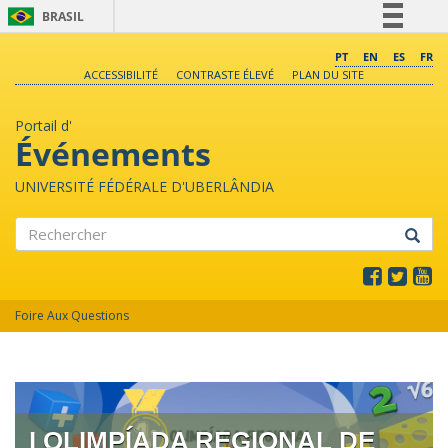
BRASIL
Simplifique!
PT
EN
ES
FR
ACCESSIBILITÉ
CONTRASTE ÉLEVÉ
PLAN DU SITE
Comunica BR
Participe
Portail d'
Acesso à informação
Événements
Legislação
UNIVERSITÉ FÉDÉRALE D'UBERLÂNDIA
Canais
Rechercher
Foire Aux Questions
I OLIMPÍADA REGIONAL DE