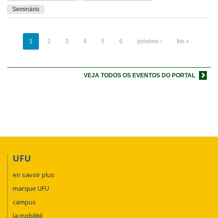
Seminário
1
2
3
4
5
6
próximo ›
fim »
VEJA TODOS OS EVENTOS DO PORTAL
UFU
en savoir plus
marque UFU
campus
la mobilité