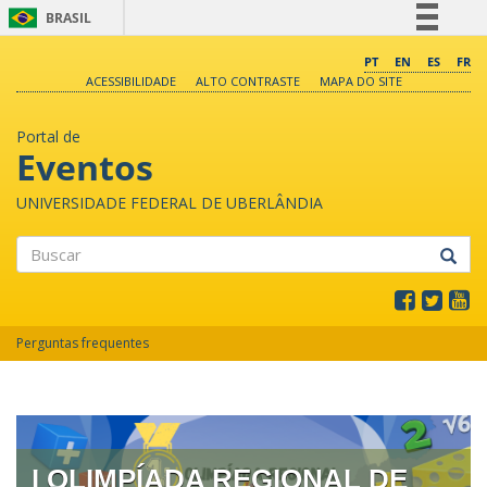
BRASIL
Simplifique!
PT
EN
ES
FR
ACESSIBILIDADE
ALTO CONTRASTE
MAPA DO SITE
Comunica BR
Participe
Portal de
Acesso à informação
Eventos
Legislação
UNIVERSIDADE FEDERAL DE UBERLÂNDIA
Canais
Buscar
Perguntas frequentes
I OLIMPÍADA REGIONAL DE