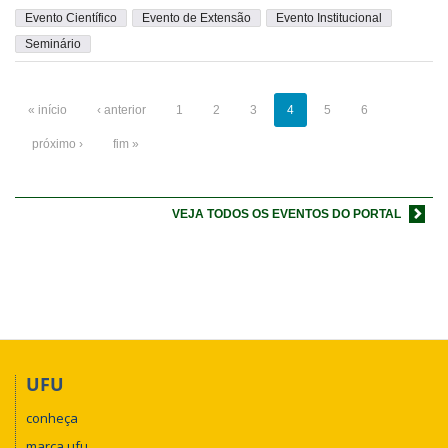
Evento Científico
Evento de Extensão
Evento Institucional
Seminário
« início
‹ anterior
1
2
3
4
5
6
próximo ›
fim »
VEJA TODOS OS EVENTOS DO PORTAL
UFU
conheça
marca ufu