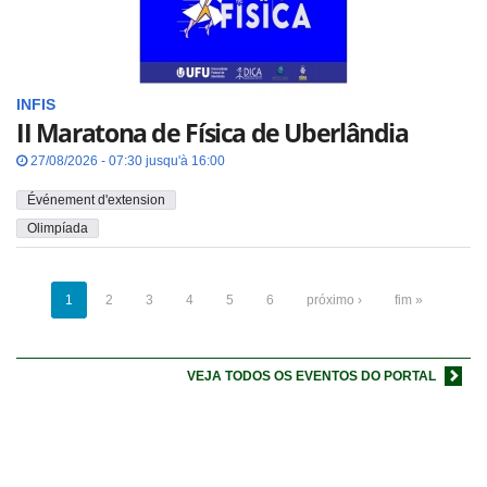
INFIS
II Maratona de Física de Uberlândia
27/08/2026 - 07:30 jusqu'à 16:00
Événement d'extension
Olimpíada
1
2
3
4
5
6
próximo ›
fim »
VEJA TODOS OS EVENTOS DO PORTAL