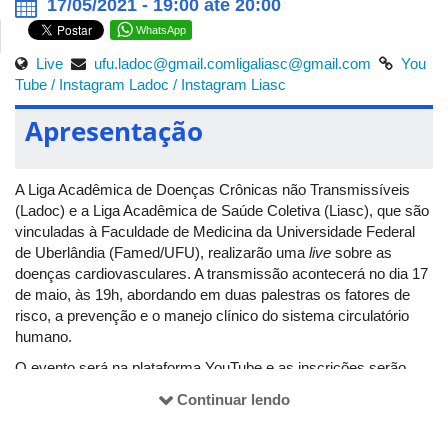
17/05/2021 - 19:00 até 20:00
WhatsApp
Live
ufu.ladoc@gmail.com
ligaliasc@gmail.com
You
Tube
/ Instagram Ladoc
/ Instagram Liasc
Apresentação
A Liga Acadêmica de Doenças Crônicas não Transmissíveis
(Ladoc) e a Liga Acadêmica de Saúde Coletiva (Liasc), que são
vinculadas à Faculdade de Medicina da Universidade Federal
de Uberlândia (Famed/UFU), realizarão uma
live
sobre as
doenças cardiovasculares. A transmissão acontecerá no dia 17
de maio, às 19h, abordando em duas palestras os fatores de
risco, a prevenção e o manejo clínico do sistema circulatório
humano.
O evento será na plataforma YouTube e as inscrições serão
abertas no início da
live
, que pode ser acessada
AQUI
. Os
Continuar lendo
participantes receberão certificado, mediante ao preenchimento
do
formulário de inscrição
. É possível entrar em contato e