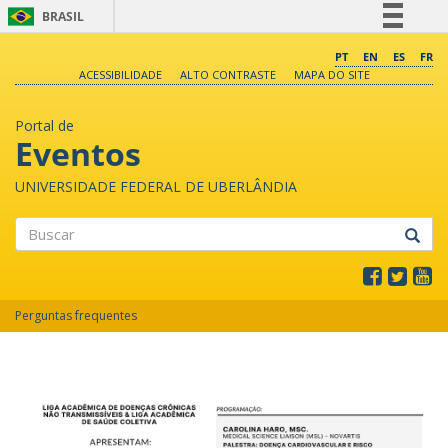
BRASIL
Simplifique!
PT
EN
ES
FR
ACESSIBILIDADE
ALTO CONTRASTE
MAPA DO SITE
Comunica BR
Participe
Portal de
Acesso à informação
Eventos
Legislação
UNIVERSIDADE FEDERAL DE UBERLÂNDIA
Canais
Buscar
Perguntas frequentes