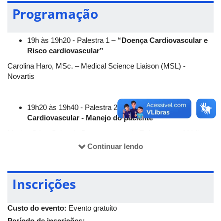
obter mais informações via Instagram do
Ladoc
e do
Liasc
.
Programação
19h às 19h20 - Palestra 1 –
“Doença Cardiovascular e
Risco cardiovascular”
Carolina Haro, MSc. – Medical Science Liaison (MSL) -
Novartis
19h20 às 19h40 - Palestra 2 -
"Fatores de Risco
Cardiovascular - Manejo do paciente"
Marina Góes Salvetti - Departamento de Enfermagem Médico-
Cirúrgica – Universidade de São Paulo
Continuar lendo
19h40 às 20h -
Discussão sobre as apresentações
Inscrições
Custo do evento:
Evento gratuito
Período de inscrições: