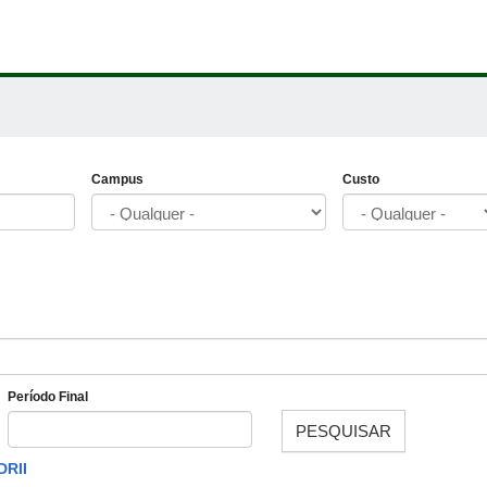
Campus
Custo
Período Final
PESQUISAR
Data
DRII