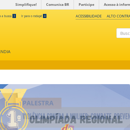
Simplifique!
Comunica BR
Participe
Acesso à infor
ACESSIBILIDADE
ALTO CONTR
ra a busca
3
Ir para o rodapé
4
Buscar
ÂNDIA