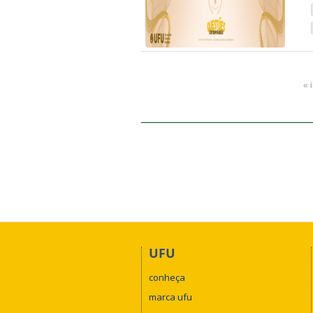
« 
UFU
conheça
marca ufu