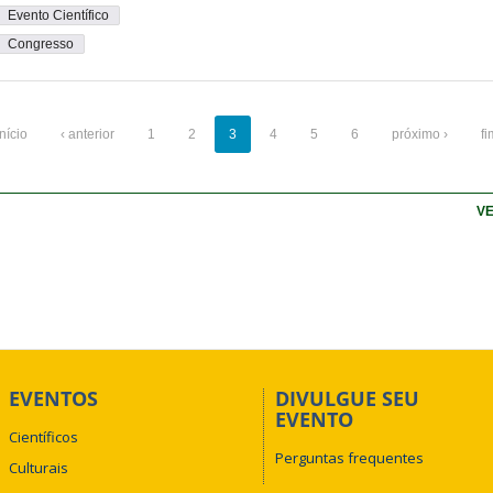
Evento Científico
Congresso
início
‹ anterior
1
2
3
4
5
6
próximo ›
fi
VE
EVENTOS
DIVULGUE SEU
EVENTO
Científicos
Perguntas frequentes
Culturais