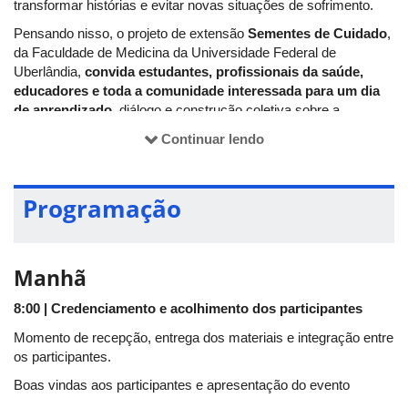
transformar histórias e evitar novas situações de sofrimento.
Pensando nisso, o projeto de extensão
Sementes de Cuidado
,
da Faculdade de Medicina da Universidade Federal de
Uberlândia,
convida estudantes, profissionais da saúde,
educadores e toda a comunidade interessada para um dia
de aprendizado
, diálogo e construção coletiva sobre a
prevenção da violência sexual infantil.
Continuar lendo
O evento contará com uma
conferência de abertura
conduzida pela professora Drª Helena Paro
, docente da
Faculdade de Medicina da UFU, pesquisadora e referência nas
Programação
áreas de educação em saúde, bioética e formação das
profissões da saúde.
E
um
minicurso pela equipe do projeto
sementes do cuidado
Manhã
Mais do que transmitir conhecimentos, o encontro será um
espaço de reflexão e troca de experiências, buscando preparar
8:00 | Credenciamento e acolhimento dos participantes
os participantes para agir com segurança, sensibilidade,
Momento de recepção, entrega dos materiais e integração entre
responsabilidade e respeito diante de uma suspeita ou
os participantes.
revelação de violência.
Boas vindas aos participantes e apresentação do evento
Participe conosco e ajude a semear informação, cuidado e
proteção. Cada pessoa preparada pode se tornar um importante