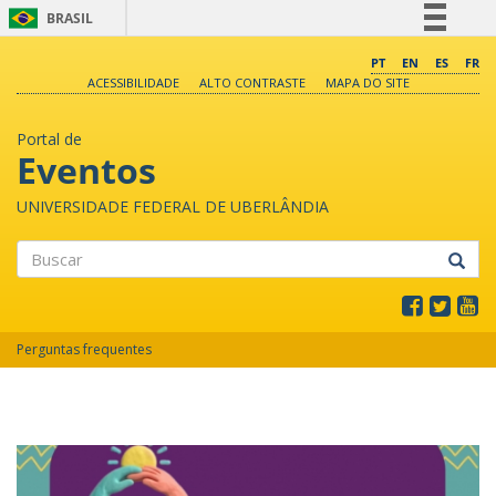
BRASIL
Simplifique!
PT
EN
ES
FR
ACESSIBILIDADE
ALTO CONTRASTE
MAPA DO SITE
Comunica BR
Participe
Portal de
Acesso à informação
Eventos
Legislação
UNIVERSIDADE FEDERAL DE UBERLÂNDIA
Canais
Buscar
Perguntas frequentes