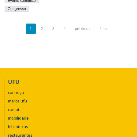
Evento Científico
Congresso
1
2
3
4
próximo ›
fim »
UFU
conheça
marca ufu
campi
mobilidade
bibliotecas
restaurantes