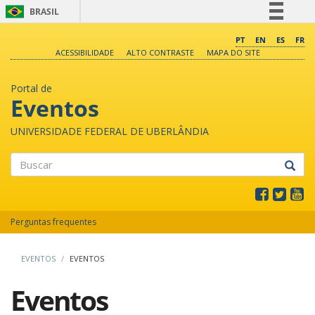
BRASIL
Simplifique!
PT
EN
ES
FR
ACESSIBILIDADE
ALTO CONTRASTE
MAPA DO SITE
Comunica BR
Participe
Portal de
Acesso à informação
Eventos
Legislação
UNIVERSIDADE FEDERAL DE UBERLÂNDIA
Canais
Buscar
Perguntas frequentes
EVENTOS
EVENTOS
Eventos