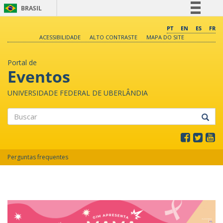
BRASIL
Simplifique!
PT
EN
ES
FR
ACESSIBILIDADE
ALTO CONTRASTE
MAPA DO SITE
Comunica BR
Participe
Portal de
Acesso à informação
Eventos
Legislação
UNIVERSIDADE FEDERAL DE UBERLÂNDIA
Canais
Buscar
Perguntas frequentes