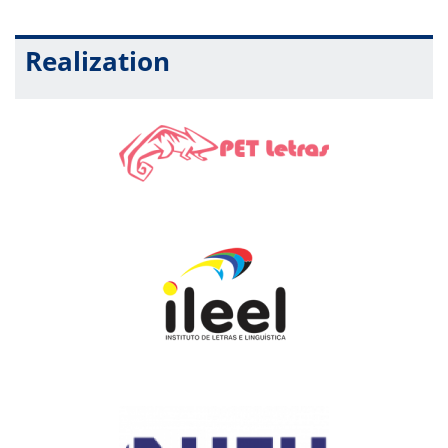
Realization
Intermidialidade – diálogos entre literatura,
música, cinema e quadrinhos
Ministrante:
Ivan Marcos Ribeiro
Resumo:
Neste minicurso, propõe-se uma introdução crítica ao
conceito de intermidialidade, explorando como diferentes mídias
– especialmente literatura, música, cinema e quadrinhos –
dialogam, se transformam e se recriam mutuamente. A partir de
abordagens teóricas e de exemplos práticos, o curso discutirá
as relações entre formas artísticas, refletindo sobre as
possibilidades expressivas que surgem da interação entre
suportes diversos. Entre os tópicos abordados, destacam-se:
adaptações literárias para o cinema, narrativas gráficas e
literatura, letras de música como forma poética e o papel da
intermidialidade na cultura contemporânea. O minicurso