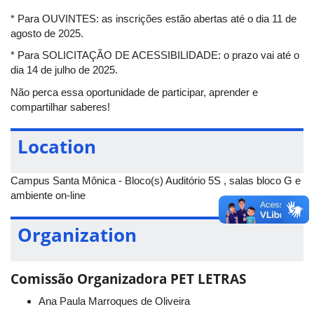
ensino de línguas (materna e/ou estrangeira). Ao final da oficina,
* Para OUVINTES: as inscrições estão abertas até o dia 11 de
espera-se que os/as participantes sejam capazes de elaborar
agosto de 2025.
uma atividade didática, voltada para os anos finais do ensino
* Para SOLICITAÇÃO DE ACESSIBILIDADE: o prazo vai até o
fundamental ou ensino médio, que contenha propostas que
dia 14 de julho de 2025.
promovam o combate à desinformação. Especificamente,
busca-se: 1) familiarizar os/as participantes com discussões
Não perca essa oportunidade de participar, aprender e
teóricas sobre o ecossistema de desinformação e suas
compartilhar saberes!
consequências para a democracia; 2) analisar o modo como as
práticas de desinformação vêm sendo abordadas em políticas
Location
educacionais do contexto brasileiro e internacional e; 3) refletir
sobre o papel da educação linguística no combate à
desinformação.
Campus Santa Mônica - Bloco(s) Auditório 5S , salas bloco G e
ambiente on-line
Data:
19 de agosto de 2025
Horário:
08h30 às 11h30
Organization
Evento online:
Google Meet (O link da reunião será
disponibilizado para os participantes inscritos através do
formulário de inscrição e pelo e-mail)
Comissão Organizadora PET LETRAS
Inscrições:
https://forms.gle/rGi4qAuoy2B429DP8
Ana Paula Marroques de Oliveira