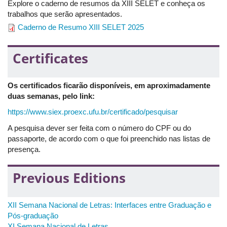
Explore o caderno de resumos da XIII SELET e conheça os
concepções de ensino orientam suas práticas. O debate será
trabalhos que serão apresentados.
ancorado também nas ideias de Paulo Freire, especialmente
quanto à centralidade da relação pedagógica e ao entendimento
Caderno de Resumo XIII SELET 2025
de que "não há docência sem discência". Com base em Lima
(2021), discutiremos ainda as múltiplas dimensões do trabalho
Certificates
docente: pessoal, impessoal, interpessoal e transpessoal. Ao
articular vivências individuais com os contextos institucionais,
sociais e afetivos que atravessam o ser professor, o minicurso
Os certificados ficarão disponíveis, em aproximadamente
busca valorizar os encontros entre teoria e prática por meio de
duas semanas, pelo link:
fundamentos teóricos combinados com exercícios de escuta,
memória e análise.
https://www.siex.proexc.ufu.br/certificado/pesquisar
Data:
19 de agosto de 2025
A pesquisa dever ser feita com o número do CPF ou do
Horário:
8h30 às 11h30
passaporte, de acordo com o que foi preenchido nas listas de
Local:
Auditório do 5OB da Universidade Federal de Uberlândia
presença.
(UFU), localizado no campus Santa Mônica.
Previous Editions
Inscrições:
https://forms.gle/aDq1zotRbNgLe9mg7
XII Semana Nacional de Letras: Interfaces entre Graduação e
Pós-graduação
XI Semana Nacional de Letras