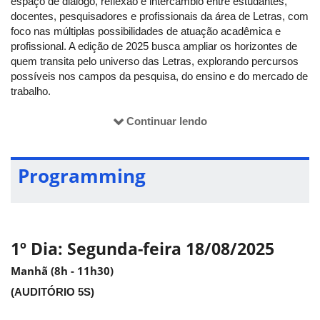
espaço de diálogo, reflexão e intercâmbio entre estudantes,
docentes, pesquisadores e profissionais da área de Letras, com
foco nas múltiplas possibilidades de atuação acadêmica e
profissional. A edição de 2025 busca ampliar os horizontes de
quem transita pelo universo das Letras, explorando percursos
possíveis nos campos da pesquisa, do ensino e do mercado de
trabalho.
Continuar lendo
Linhas temáticas:
Programming
Estudos literários
Esta linha contempla trabalhos que se dedicam à análise, crítica
e teoria literária, bem como às relações entre literatura, cultura,
história e sociedade. Serão acolhidas pesquisas que abordem o
1º Dia: Segunda-feira 18/08/2025
texto literário a partir de múltiplas perspectivas metodológicas e
teóricas, além de investigações sobre a representação, a
Manhã (8h - 11h30)
recepção, a mediação e os usos sociais da literatura. Também
(AUDITÓRIO 5S)
se incluem aqui debates sobre o cânone, a literatura
comparada, os estudos de gênero, entre outros.