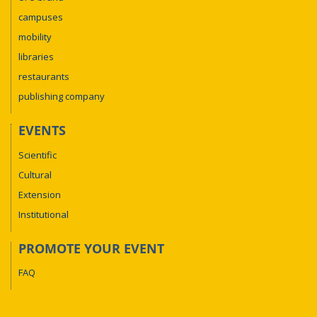
campuses
mobility
libraries
restaurants
publishing company
EVENTS
Scientific
Cultural
Extension
Institutional
PROMOTE YOUR EVENT
FAQ
Interpretação em Libras: possibilidades no
mercado de trabalho