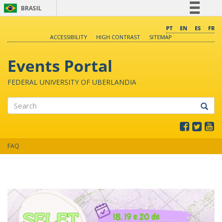
BRASIL
Simplifique!
PT
EN
ES
FR
ACCESSIBILITY
HIGH CONTRAST
SITEMAP
Comunica BR
Participe
Events Portal
Acesso à informação
FEDERAL UNIVERSITY OF UBERLANDIA
Legislação
Canais
Search
FAQ