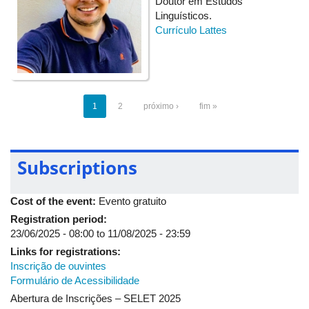
Doutor em Estudos
Dra. Adriana Cristina Cristianini (Mediadora)
Linguísticos.
Currículo Lattes
20:30/20:45 - Coffee break
20:45/22:00 - Painel de lançamento de livros
1
2
próximo ›
fim »
2º Dia: Terça-feira 19/08/2025
Subscriptions
Manhã (8h30 - 11h30)
Cost of the event:
Evento gratuito
Desinformação e Educação Linguística
Registration period:
23/06/2025 - 08:00
to
11/08/2025 - 23:59
Ministrante:
Professora Doutora Mariana Peixoto
Links for registrations:
Resumo: Esta oficina - destinada a estudantes de cursos de
Inscrição de ouvintes
Letras e professores de línguas da rede de educação básica -
Formulário de Acessibilidade
se voltará para discussões e práticas sobre possibilidades de
Abertura de Inscrições – SELET 2025
se contribuir para o combate à desinformação por meio do