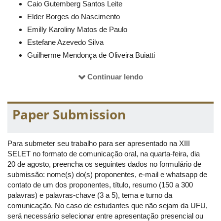
Caio Gutemberg Santos Leite
Elder Borges do Nascimento
Emilly Karoliny Matos de Paulo
Estefane Azevedo Silva
Guilherme Mendonça de Oliveira Buiatti
Julia dos Santos Gomes
Continuar lendo
José Paulo da Silva Medeiros
Leandra Neves Silva
Maria Laura da Silva Bastos
Paper Submission
Sara Andressa de Oliveira
Sara Cristina do Carmo Quintão
Para submeter seu trabalho para ser apresentado na XIII
Valeska Virgínia Soares Souza
SELET no formato de comunicação oral, na quarta-feira, dia
Victória Silva Castão
20 de agosto, preencha os seguintes dados no formulário de
Comissão Científica
submissão: nome(s) do(s) proponentes, e-mail e whatsapp de
contato de um dos proponentes, título, resumo (150 a 300
Alessandra Gomes de Lima Alves Santana
palavras) e palavras-chave (3 a 5), tema e turno da
Aquésia Maciel Goés
comunicação. No caso de estudantes que não sejam da UFU,
Caio Gomes Ribeiro
será necessário selecionar entre apresentação presencial ou
Camila Cardoso Barros