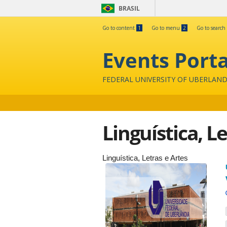
BRASIL
Go to content
1
Go to menu
2
Go to search
Events Porta
FEDERAL UNIVERSITY OF UBERLAND
Linguística, L
Linguística, Letras e Artes