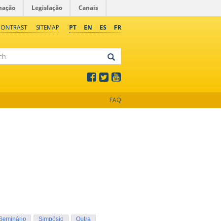
mação
Legislação
Canais
CONTRAST
SITEMAP
PT
EN
ES
FR
FAQ
Seminário
Simpósio
Outra