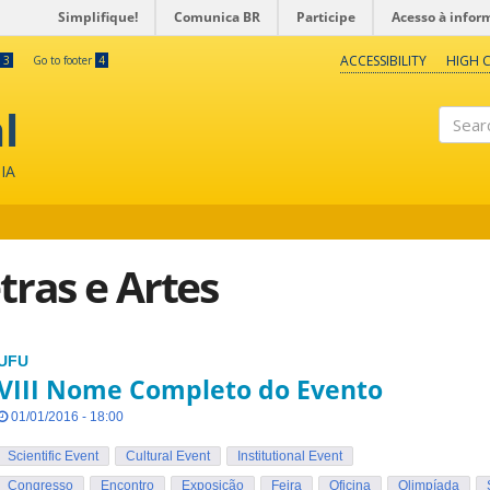
Simplifique!
Comunica BR
Participe
Acesso à infor
ACCESSIBILITY
HIGH 
3
Go to footer
4
l
Search
IA
etras e Artes
UFU
VIII Nome Completo do Evento
01/01/2016 - 18:00
Scientific Event
Cultural Event
Institutional Event
Congresso
Encontro
Exposição
Feira
Oficina
Olimpíada