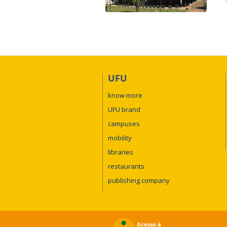
UFU
know more
UFU brand
campuses
mobility
libraries
restaurants
publishing company