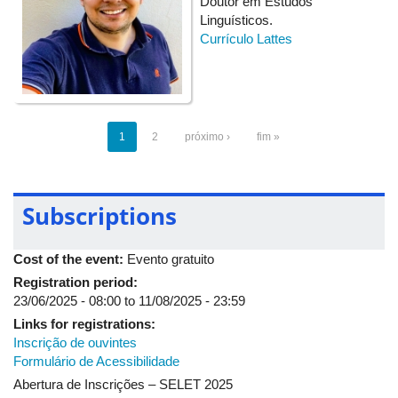
Doutor em Estudos
Dra. Adriana Cristina Cristianini (Mediadora)
Linguísticos.
Currículo Lattes
20:30/20:45 - Coffee break
20:45/22:00 - Painel de lançamento de livros
1
2
próximo ›
fim »
2º Dia: Terça-feira 19/08/2025
Subscriptions
Manhã (8h30 - 11h30)
Cost of the event:
Evento gratuito
Desinformação e Educação Linguística
Registration period:
23/06/2025 - 08:00
to
11/08/2025 - 23:59
Ministrante:
Professora Doutora Mariana Peixoto
Links for registrations:
Resumo: Esta oficina - destinada a estudantes de cursos de
Inscrição de ouvintes
Letras e professores de línguas da rede de educação básica -
Formulário de Acessibilidade
se voltará para discussões e práticas sobre possibilidades de
Abertura de Inscrições – SELET 2025
se contribuir para o combate à desinformação por meio do