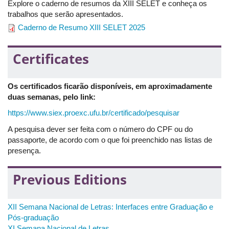
Explore o caderno de resumos da XIII SELET e conheça os
concepções de ensino orientam suas práticas. O debate será
trabalhos que serão apresentados.
ancorado também nas ideias de Paulo Freire, especialmente
quanto à centralidade da relação pedagógica e ao entendimento
Caderno de Resumo XIII SELET 2025
de que "não há docência sem discência". Com base em Lima
(2021), discutiremos ainda as múltiplas dimensões do trabalho
Certificates
docente: pessoal, impessoal, interpessoal e transpessoal. Ao
articular vivências individuais com os contextos institucionais,
sociais e afetivos que atravessam o ser professor, o minicurso
Os certificados ficarão disponíveis, em aproximadamente
busca valorizar os encontros entre teoria e prática por meio de
duas semanas, pelo link:
fundamentos teóricos combinados com exercícios de escuta,
memória e análise.
https://www.siex.proexc.ufu.br/certificado/pesquisar
Data:
19 de agosto de 2025
A pesquisa dever ser feita com o número do CPF ou do
Horário:
8h30 às 11h30
passaporte, de acordo com o que foi preenchido nas listas de
Local:
Auditório do 5OB da Universidade Federal de Uberlândia
presença.
(UFU), localizado no campus Santa Mônica.
Previous Editions
Inscrições:
https://forms.gle/aDq1zotRbNgLe9mg7
XII Semana Nacional de Letras: Interfaces entre Graduação e
Pós-graduação
XI Semana Nacional de Letras