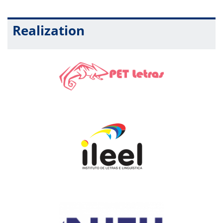
Realization
Intermidialidade – diálogos entre literatura,
música, cinema e quadrinhos
Ministrante:
Ivan Marcos Ribeiro
Resumo:
Neste minicurso, propõe-se uma introdução crítica ao
conceito de intermidialidade, explorando como diferentes mídias
– especialmente literatura, música, cinema e quadrinhos –
dialogam, se transformam e se recriam mutuamente. A partir de
abordagens teóricas e de exemplos práticos, o curso discutirá
as relações entre formas artísticas, refletindo sobre as
possibilidades expressivas que surgem da interação entre
suportes diversos. Entre os tópicos abordados, destacam-se:
adaptações literárias para o cinema, narrativas gráficas e
literatura, letras de música como forma poética e o papel da
intermidialidade na cultura contemporânea. O minicurso