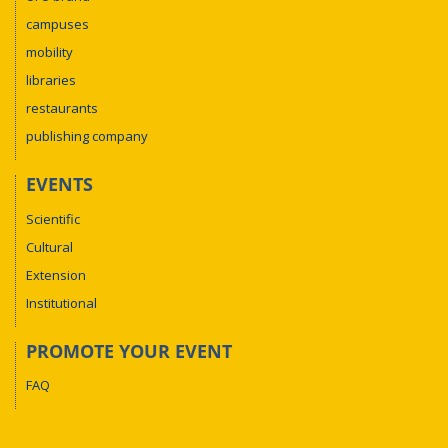
campuses
mobility
libraries
restaurants
publishing company
EVENTS
Scientific
Cultural
Extension
Institutional
PROMOTE YOUR EVENT
FAQ
Interpretação em Libras: possibilidades no
mercado de trabalho