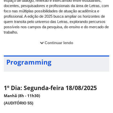
espaço de diálogo, reflexão e intercâmbio entre estudantes,
docentes, pesquisadores e profissionais da área de Letras, com
foco nas múltiplas possibilidades de atuação acadêmica e
profissional. A edição de 2025 busca ampliar os horizontes de
quem transita pelo universo das Letras, explorando percursos
possíveis nos campos da pesquisa, do ensino e do mercado de
trabalho.
Continuar lendo
Linhas temáticas:
Programming
Estudos literários
Esta linha contempla trabalhos que se dedicam à análise, crítica
e teoria literária, bem como às relações entre literatura, cultura,
história e sociedade. Serão acolhidas pesquisas que abordem o
1º Dia: Segunda-feira 18/08/2025
texto literário a partir de múltiplas perspectivas metodológicas e
teóricas, além de investigações sobre a representação, a
Manhã (8h - 11h30)
recepção, a mediação e os usos sociais da literatura. Também
(AUDITÓRIO 5S)
se incluem aqui debates sobre o cânone, a literatura
comparada, os estudos de gênero, entre outros.