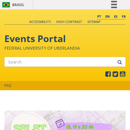
BRASIL
Simplifique!
PT
EN
ES
FR
ACCESSIBILITY
HIGH CONTRAST
SITEMAP
Comunica BR
Participe
Events Portal
Acesso à informação
FEDERAL UNIVERSITY OF UBERLANDIA
Legislação
Canais
Search
FAQ