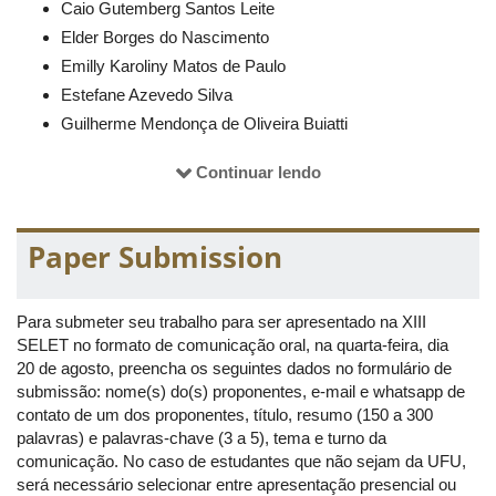
Caio Gutemberg Santos Leite
Elder Borges do Nascimento
Emilly Karoliny Matos de Paulo
Estefane Azevedo Silva
Guilherme Mendonça de Oliveira Buiatti
Julia dos Santos Gomes
Continuar lendo
José Paulo da Silva Medeiros
Leandra Neves Silva
Maria Laura da Silva Bastos
Paper Submission
Sara Andressa de Oliveira
Sara Cristina do Carmo Quintão
Para submeter seu trabalho para ser apresentado na XIII
Valeska Virgínia Soares Souza
SELET no formato de comunicação oral, na quarta-feira, dia
Victória Silva Castão
20 de agosto, preencha os seguintes dados no formulário de
Comissão Científica
submissão: nome(s) do(s) proponentes, e-mail e whatsapp de
contato de um dos proponentes, título, resumo (150 a 300
Alessandra Gomes de Lima Alves Santana
palavras) e palavras-chave (3 a 5), tema e turno da
Aquésia Maciel Goés
comunicação. No caso de estudantes que não sejam da UFU,
Caio Gomes Ribeiro
será necessário selecionar entre apresentação presencial ou
Camila Cardoso Barros