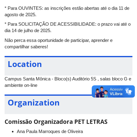
ensino de línguas (materna e/ou estrangeira). Ao final da oficina,
* Para OUVINTES: as inscrições estão abertas até o dia 11 de
espera-se que os/as participantes sejam capazes de elaborar
agosto de 2025.
uma atividade didática, voltada para os anos finais do ensino
* Para SOLICITAÇÃO DE ACESSIBILIDADE: o prazo vai até o
fundamental ou ensino médio, que contenha propostas que
dia 14 de julho de 2025.
promovam o combate à desinformação. Especificamente,
busca-se: 1) familiarizar os/as participantes com discussões
Não perca essa oportunidade de participar, aprender e
teóricas sobre o ecossistema de desinformação e suas
compartilhar saberes!
consequências para a democracia; 2) analisar o modo como as
práticas de desinformação vêm sendo abordadas em políticas
Location
educacionais do contexto brasileiro e internacional e; 3) refletir
sobre o papel da educação linguística no combate à
desinformação.
Campus Santa Mônica - Bloco(s) Auditório 5S , salas bloco G e
ambiente on-line
Data:
19 de agosto de 2025
Horário:
08h30 às 11h30
Organization
Evento online:
Google Meet (O link da reunião será
disponibilizado para os participantes inscritos através do
formulário de inscrição e pelo e-mail)
Comissão Organizadora PET LETRAS
Inscrições:
https://forms.gle/rGi4qAuoy2B429DP8
Ana Paula Marroques de Oliveira