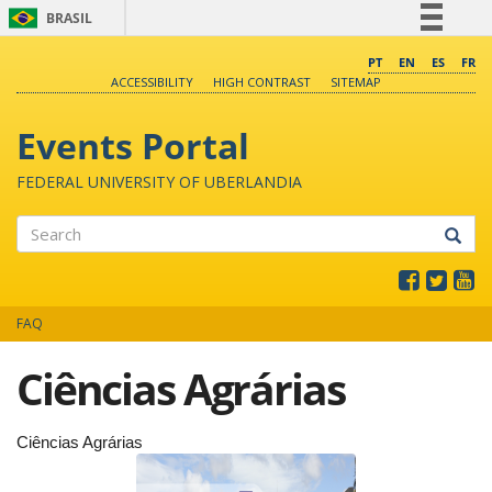
BRASIL
Simplifique!
PT
EN
ES
FR
ACCESSIBILITY
HIGH CONTRAST
SITEMAP
Comunica BR
Participe
Events Portal
Acesso à informação
FEDERAL UNIVERSITY OF UBERLANDIA
Legislação
Canais
Search
FAQ
Ciências Agrárias
Ciências Agrárias