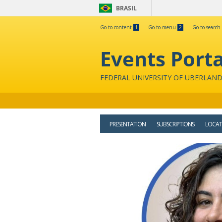
BRASIL
Go to content
1
Go to menu
2
Go to search
Events Porta
FEDERAL UNIVERSITY OF UBERLAND
PRESENTATION
SUBSCRIPTIONS
LOCAT