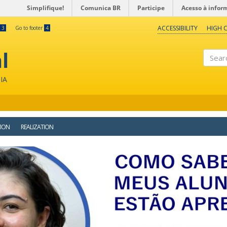
Simplifique!
Comunica BR
Participe
Acesso à infor
ACCESSIBILITY
HIGH 
3
Go to footer
4
l
Search
IA
ION
REALIZATION