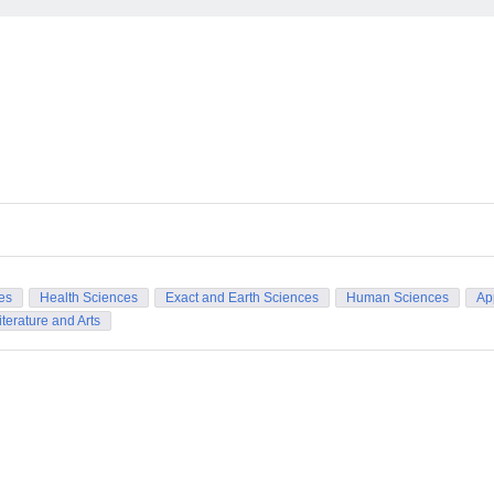
es
Health Sciences
Exact and Earth Sciences
Human Sciences
Ap
iterature and Arts