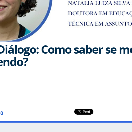
Diálogo: Como saber se m
endo?
00