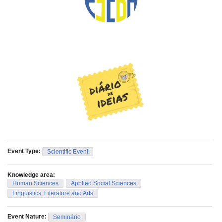
incentiva o protagonismo, a imaginação e a autoria,
promovendo a criação de narrativas que expressam vivências,
sentimentos e invenções dos participantes.
Materiais para os(as) participantes levarem para cada oficina:
- lápis de escrever;
- lápis de cor;
- tesoura;
- cola;
- canetinhas
Local: UFU Santa Mônica - sala a confirmar.
Event Type:
Scientific Event
Knowledge area:
Human Sciences
Applied Social Sciences
Linguistics, Literature and Arts
Event Nature:
Seminário