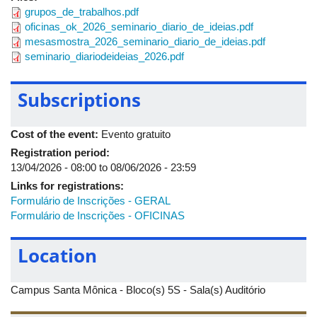
grupos_de_trabalhos.pdf
Oficina 2: Diário de Ideias e ciência
oficinas_ok_2026_seminario_diario_de_ideias.pdf
mesasmostra_2026_seminario_diario_de_ideias.pdf
Oficina 3: Diário de Ideias: roda dialó
seminario_diariodeideias_2026.pdf
Dia: 10/06/2026
Subscriptions
08 até 11h
Mesa Temática Diário de Ideias: criat
Cost of the event:
Evento gratuito
Registration period:
9h até 21h30
Oficinas: coordenação geral Vaneide
13/04/2026 - 08:00
to
08/06/2026 - 23:59
Oficina 4: Diário de Ideias com robót
Links for registrations:
Formulário de Inscrições - GERAL
Oficina 5: Diário de Ideias em descob
Formulário de Inscrições - OFICINAS
Oficina 6: Diário de Ideias: contação 
Location
Dia: 11/06/2026
Campus Santa Mônica - Bloco(s) 5S - Sala(s) Auditório
08 até 11h
Mesa Temática Diário de Ideias na Ed