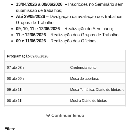
específicos(as)
13/04/2026 a 08/06/2026
– Inscrições no Seminário sem
O evento acontece, em formato presencial, nos dias 09, 10, 11
submissão de trabalhos;
e 12 de junho de 2026. Para mais detalhes,
Até 29/05/2026
– Divulgação da avaliação dos trabalhos
acesse:
@diariodeideiasoficial
Grupos de Trabalho;
09, 10, 11 e 12/06/2026
– Realização do Seminário;
11 e 12/06/2026
– Realização dos Grupos de Trabalho;
09 e 11/06/2026
– Realização das Oficinas.
Programação 09/06/2026
07 até 08h
Credenciamento
08 até 09h
Mesa de abertura:
09 até 11h
Mesa Temática: Diário de Ideias: um
08 até 11h
Mostra Diário de Ideias
Continuar lendo
19h até 21h30
Oficinas: coordenação geral Vaneide
Oficina 1: Diário de Ideias na criação
Files: