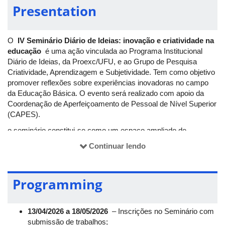
Presentation
O
IV Seminário Diário de Ideias: inovação e criatividade na
educação
é uma ação vinculada ao Programa Institucional
Diário de Ideias, da Proexc/UFU, e ao Grupo de Pesquisa
Criatividade, Aprendizagem e Subjetividade. Tem como objetivo
promover reflexões sobre experiências inovadoras no campo
da Educação Básica. O evento será realizado com apoio da
Coordenação de Aperfeiçoamento de Pessoal de Nível Superior
(CAPES).
o seminário constitui-se como um espaço ampliado de
discussão sobre a implementação da metodologia Diário de
Continuar lendo
Ideias e outras experiências criativas e inovadoras no campo
da educação. O evento contará com oficinas e mesas-
redondas, promovendo debates a partir de uma perspectiva
Programming
histórico-cultural da criatividade, reunindo pesquisadores(as) de
diferentes áreas do conhecimento em diálogo com discentes da
graduação e da pós-graduação, professores(as), estudantes da
13/04/2026 a 18/05/2026
– Inscrições no Seminário com
Educação Básica e do Ensino Superior, além de demais
submissão de trabalhos;