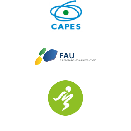
Oficina 2 –
Diário de Ideias e ciência em movimento: quando a
ideia ganha vida
Você já parou para imaginar o potencial criativo escondido em
uma simples caixa de leite? Nesta oficina, convidamos você a
tirar as ideias do papel e transformá-las em realidade! Por meio
de experiências dinâmicas desenvolvidas com estudantes da
educação básica, exploramos os pilares do Diário de Ideias,
mantendo a criatividade como o eixo central. É uma
oportunidade de ressignificar materiais do cotidiano e observar
o conhecimento ganhando forma de maneira lúdica e inovadora.
Venha descobrir como a ciência se transforma quando a
imaginação assume o controle!
Oficina 3 –
Diário de Ideias: roda dialógica
Você já percebeu como uma roda só acontece de verdade
quando todos(as) têm espaço para existir? Como numa
ciranda, cada voz importa, cada silêncio também fala e cada
gesto conta uma história. No Diário de Ideias a roda é lugar de