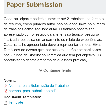
Paper Submission
19h até 21h30
Grupos de Trabalho (apresentações d
Cada participante poderá submeter até 2 trabalhos, no formato
Dia: 12/06/2026
de resumo, como primeiro autor, não havendo limite no número
de trabalhos como segundo autor. O trabalho poderá ser
08 até 10h30 Mesa de Encerramento
Mesa de Encerramento Diário de Idei
apresentado como: estado da arte, ensaio teórico, pesquisa
finalizada, pesquisa em andamento ou relato de experiências.
10h30 até 11h15
Lançamento de livros
Cada trabalho apresentado deverá representar um dos Eixos
Temáticos do evento que, por sua vez, serão compartilhados
nos Grupos de Discussão Temática que têm por objetivo: (1)
19h até 21h30
Grupos de Trabalho (apresentações d
oportunizar o debate em torno de questões práticas,
profissionais e pesquisas; (2) identificar e discutir problemas,
dificuldades e desafios a serem enfrentados no contexto atual
Continuar lendo
da educação; (3) promover o diálogo sobre experiências no
Norms:
campo da educação que sejam direcionados para a expressão
Normas para Submissão de Trabalho
da criatividade nos processos de ensino e de aprendizagem.
normas_para_submissao.pdf
As inscrições de trabalho deverão ser realizadas do dia 13 de
Document Templates:
abril ao dia 18 de maio de 2026.
Template