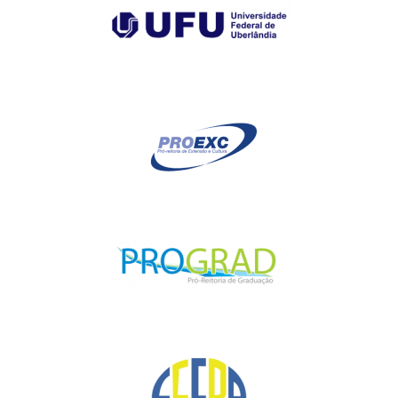
Oficina 5 –
Diário de Ideias em descobertas com Inteligência
Artificial
Quer ver sua ideia ganhar movimento? No Diário de Ideias em
Descobertas com IA convidamos você a assumir o papel de
autor e protagonista, explorando a criatividade e colocando as
ideias em ação. Nesta oficina, a Inteligência Artificial será
apresentada como um recurso — uma parceira que
potencializa a imaginação, amplia possibilidades e apoia a
criação. A partir disso, vamos desenvolver ações com o tema
“Ideias para cuidar do meio ambiente”, vivenciando práticas que
podem inspirar diferentes contextos educativos. Aqui, ideia não
fica parada — vira reflexão, criação e transformação!
Oficina 6 -
Diário de Ideias: contação de histórias mirabolantes
A oficina convida à imersão no mundo das ideias por meio da
contação de histórias criativas, com personagens como
Imaginaldo, Criatinilda, Diarilda e Inventilda. Ancorada nos
pilares experienciar, registrar e compartilhar, a proposta