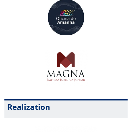
encontro, onde as palavras circulam e as ideias vão se
transformando. Nesta oficina, vamos experienciar, registrar e
compartilhar nossos caminhos no Diário de Ideias — colocando
as ideias em ação. Afinal, de que adianta um tesouro se ele ficar
escondido? Aqui, a gente descobre que ideia boa é ideia que se
vive, se registra e se partilha!
Data: 10/06/2026
Horário: 19h até 21h30
Oficina 4 –
Diário de Ideias com Robótica e Programação
Já pensou em conectar alguns fios e fazer uma luz acender? E
construir um semáforo na sala de aula? No Diário de Ideias
com Robótica e Programação, exploramos comandos e
tecnologia através de vivências práticas e criativas. Para dar
Realization
vida aos pilares experienciar, registrar e compartilhar, somamos
à técnica um ingrediente essencial: o seu protagonismo. Venha
exercer sua participação ativa e transformar componentes
eletrônicos em grandes ideias!