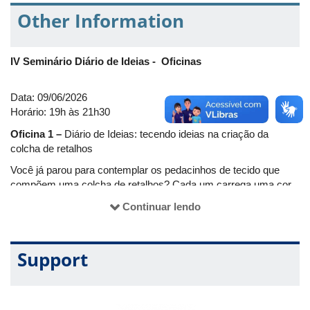
Other Information
IV Seminário Diário de Ideias - Oficinas
Data: 09/06/2026
Horário: 19h às 21h30
Oficina 1 –
Diário de Ideias: tecendo ideias na criação da
colcha de retalhos
Você já parou para contemplar os pedacinhos de tecido que
compõem uma colcha de retalhos? Cada um carrega uma cor,
uma textura e, sobretudo, uma história. Exatamente como nós!
Continuar lendo
No contexto do Diário de Ideias, a colcha de retalhos é um
grande símbolo: nela, celebramos que ser diferente é o que nos
torna únicos, enquanto a linha do afeto e da criatividade é o que
Support
nos mantém unidos. Nesta oficina, para além de manusear
tecidos, vamos entrelaçar vivências e partilhar ideias e
reflexões!