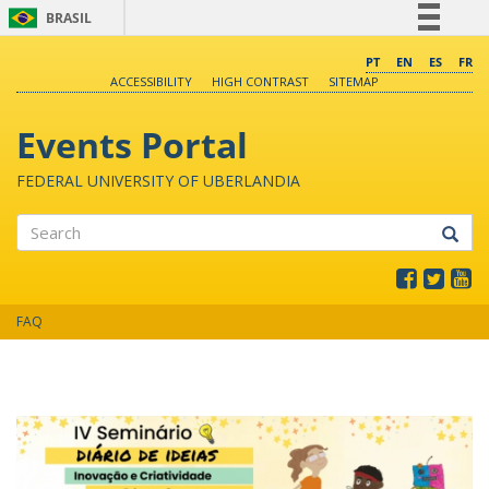
BRASIL
Simplifique!
PT
EN
ES
FR
ACCESSIBILITY
HIGH CONTRAST
SITEMAP
Comunica BR
Participe
Events Portal
Acesso à informação
FEDERAL UNIVERSITY OF UBERLANDIA
Legislação
Canais
Search
FAQ