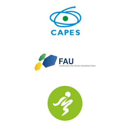
Oficina 2 –
Diário de Ideias e ciência em movimento: quando a
ideia ganha vida
Você já parou para imaginar o potencial criativo escondido em
uma simples caixa de leite? Nesta oficina, convidamos você a
tirar as ideias do papel e transformá-las em realidade! Por meio
de experiências dinâmicas desenvolvidas com estudantes da
educação básica, exploramos os pilares do Diário de Ideias,
mantendo a criatividade como o eixo central. É uma
oportunidade de ressignificar materiais do cotidiano e observar
o conhecimento ganhando forma de maneira lúdica e inovadora.
Venha descobrir como a ciência se transforma quando a
imaginação assume o controle!
Oficina 3 –
Diário de Ideias: roda dialógica
Você já percebeu como uma roda só acontece de verdade
quando todos(as) têm espaço para existir? Como numa
ciranda, cada voz importa, cada silêncio também fala e cada