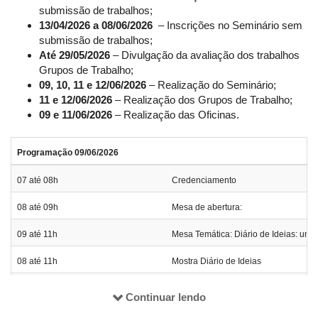
Educação Básica e do Ensino Superior, além de demais
submissão de trabalhos;
específicos(as)
13/04/2026 a 08/06/2026
– Inscrições no Seminário sem
O evento acontece, em formato presencial, nos dias 09, 10, 11
submissão de trabalhos;
e 12 de junho de 2026. Para mais detalhes,
Até 29/05/2026
– Divulgação da avaliação dos trabalhos
acesse:
@diariodeideiasoficial
Grupos de Trabalho;
09, 10, 11 e 12/06/2026
– Realização do Seminário;
11 e 12/06/2026
– Realização dos Grupos de Trabalho;
09 e 11/06/2026
– Realização das Oficinas.
Programação 09/06/2026
07 até 08h
Credenciamento
08 até 09h
Mesa de abertura:
09 até 11h
Mesa Temática: Diário de Ideias: um
08 até 11h
Mostra Diário de Ideias
Continuar lendo
19h até 21h30
Oficinas: coordenação geral Vaneide