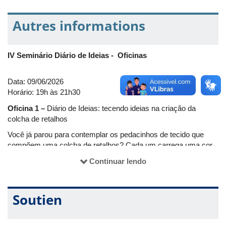
Autres informations
IV Seminário Diário de Ideias - Oficinas
Data: 09/06/2026
Horário: 19h às 21h30
Oficina 1 –
Diário de Ideias: tecendo ideias na criação da
colcha de retalhos
Você já parou para contemplar os pedacinhos de tecido que
compõem uma colcha de retalhos? Cada um carrega uma cor,
uma textura e, sobretudo, uma história. Exatamente como nós!
Continuar lendo
No contexto do Diário de Ideias, a colcha de retalhos é um
grande símbolo: nela, celebramos que ser diferente é o que nos
torna únicos, enquanto a linha do afeto e da criatividade é o que
Soutien
nos mantém unidos. Nesta oficina, para além de manusear
tecidos, vamos entrelaçar vivências e partilhar ideias e
reflexões!