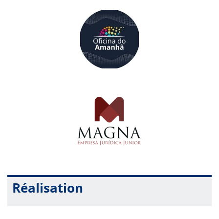
gesto conta uma história. No Diário de Ideias a roda é lugar de
encontro, onde as palavras circulam e as ideias vão se
transformando. Nesta oficina, vamos experienciar, registrar e
compartilhar nossos caminhos no Diário de Ideias — colocando
as ideias em ação. Afinal, de que adianta um tesouro se ele ficar
escondido? Aqui, a gente descobre que ideia boa é ideia que se
vive, se registra e se partilha!
Data: 10/06/2026
Horário: 19h até 21h30
Oficina 4 –
Diário de Ideias com Robótica e Programação
Já pensou em conectar alguns fios e fazer uma luz acender? E
construir um semáforo na sala de aula? No Diário de Ideias
com Robótica e Programação, exploramos comandos e
tecnologia através de vivências práticas e criativas. Para dar
Réalisation
vida aos pilares experienciar, registrar e compartilhar, somamos
à técnica um ingrediente essencial: o seu protagonismo. Venha
exercer sua participação ativa e transformar componentes