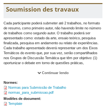
Soumission des travaux
19h até 21h30
Grupos de Trabalho (apresentações d
Cada participante poderá submeter até 2 trabalhos, no formato
Dia: 12/06/2026
de resumo, como primeiro autor, não havendo limite no número
de trabalhos como segundo autor. O trabalho poderá ser
08 até 10h30 Mesa de Encerramento
Mesa de Encerramento Diário de Idei
apresentado como: estado da arte, ensaio teórico, pesquisa
finalizada, pesquisa em andamento ou relato de experiências.
10h30 até 11h15
Lançamento de livros
Cada trabalho apresentado deverá representar um dos Eixos
Temáticos do evento que, por sua vez, serão compartilhados
nos Grupos de Discussão Temática que têm por objetivo: (1)
19h até 21h30
Grupos de Trabalho (apresentações d
oportunizar o debate em torno de questões práticas,
profissionais e pesquisas; (2) identificar e discutir problemas,
dificuldades e desafios a serem enfrentados no contexto atual
Continuar lendo
da educação; (3) promover o diálogo sobre experiências no
Normes:
campo da educação que sejam direcionados para a expressão
Normas para Submissão de Trabalho
da criatividade nos processos de ensino e de aprendizagem.
normas_para_submissao.pdf
As inscrições de trabalho deverão ser realizadas do dia 13 de
Modèles de document:
abril ao dia 18 de maio de 2026.
Template