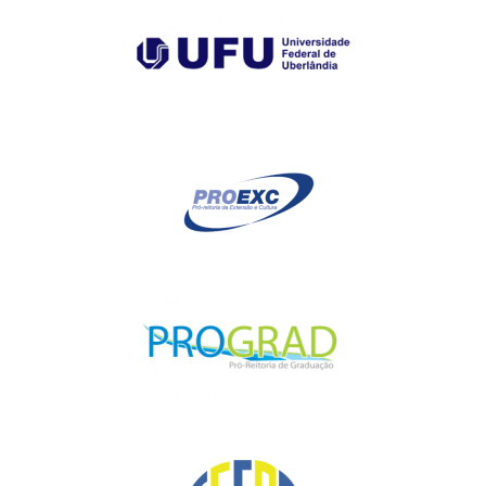
eletrônicos em grandes ideias!
Oficina 5 –
Diário de Ideias em descobertas com Inteligência
Artificial
Quer ver sua ideia ganhar movimento? No Diário de Ideias em
Descobertas com IA convidamos você a assumir o papel de
autor e protagonista, explorando a criatividade e colocando as
ideias em ação. Nesta oficina, a Inteligência Artificial será
apresentada como um recurso — uma parceira que
potencializa a imaginação, amplia possibilidades e apoia a
criação. A partir disso, vamos desenvolver ações com o tema
“Ideias para cuidar do meio ambiente”, vivenciando práticas que
podem inspirar diferentes contextos educativos. Aqui, ideia não
fica parada — vira reflexão, criação e transformação!
Oficina 6 -
Diário de Ideias: contação de histórias mirabolantes
A oficina convida à imersão no mundo das ideias por meio da
contação de histórias criativas, com personagens como
Imaginaldo, Criatinilda, Diarilda e Inventilda. Ancorada nos