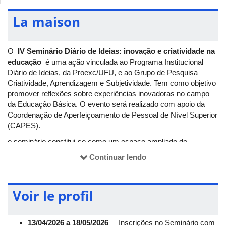
La maison
O
IV Seminário Diário de Ideias: inovação e criatividade na
educação
é uma ação vinculada ao Programa Institucional
Diário de Ideias, da Proexc/UFU, e ao Grupo de Pesquisa
Criatividade, Aprendizagem e Subjetividade. Tem como objetivo
promover reflexões sobre experiências inovadoras no campo
da Educação Básica. O evento será realizado com apoio da
Coordenação de Aperfeiçoamento de Pessoal de Nível Superior
(CAPES).
o seminário constitui-se como um espaço ampliado de
discussão sobre a implementação da metodologia Diário de
Continuar lendo
Ideias e outras experiências criativas e inovadoras no campo
da educação. O evento contará com oficinas e mesas-
redondas, promovendo debates a partir de uma perspectiva
Voir le profil
histórico-cultural da criatividade, reunindo pesquisadores(as) de
diferentes áreas do conhecimento em diálogo com discentes da
graduação e da pós-graduação, professores(as), estudantes da
13/04/2026 a 18/05/2026
– Inscrições no Seminário com