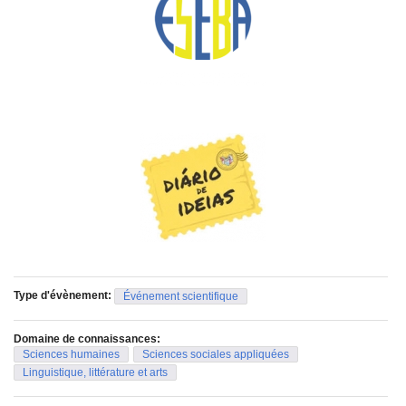
pilares experienciar, registrar e compartilhar, a proposta
incentiva o protagonismo, a imaginação e a autoria,
promovendo a criação de narrativas que expressam vivências,
sentimentos e invenções dos participantes.
Materiais para os(as) participantes levarem para cada oficina:
- lápis de escrever;
- lápis de cor;
- tesoura;
- cola;
- canetinhas
Local: UFU Santa Mônica - sala a confirmar.
Type d'évènement:
Événement scientifique
Domaine de connaissances:
Sciences humaines
Sciences sociales appliquées
Linguistique, littérature et arts