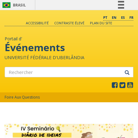
BRASIL
Simplifique!
PT
EN
ES
FR
ACCESSIBILITÉ
CONTRASTE ÉLEVÉ
PLAN DU SITE
Comunica BR
Participe
Portail d'
Acesso à informação
Événements
Legislação
UNIVERSITÉ FÉDÉRALE D'UBERLÂNDIA
Canais
Rechercher
Foire Aux Questions