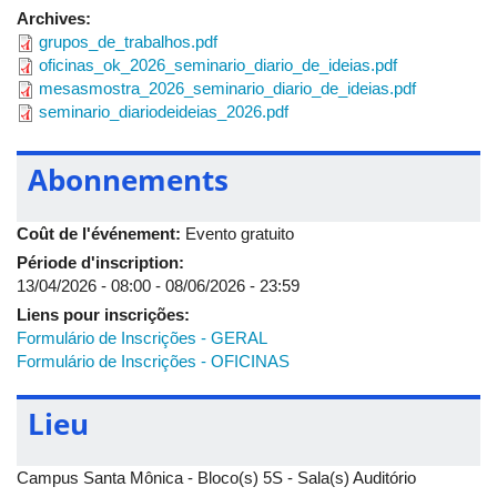
Oficina 1: Diário de Ideias na criação
Archives:
grupos_de_trabalhos.pdf
Oficina 2: Diário de Ideias e ciência
oficinas_ok_2026_seminario_diario_de_ideias.pdf
mesasmostra_2026_seminario_diario_de_ideias.pdf
Oficina 3: Diário de Ideias: roda dialó
seminario_diariodeideias_2026.pdf
Dia: 10/06/2026
Abonnements
08 até 11h
Mesa Temática Diário de Ideias: criat
Coût de l'événement:
Evento gratuito
Période d'inscription:
9h até 21h30
Oficinas: coordenação geral Vaneide
13/04/2026 - 08:00
-
08/06/2026 - 23:59
Oficina 4: Diário de Ideias com robót
Liens pour inscrições:
Formulário de Inscrições - GERAL
Oficina 5: Diário de Ideias em descob
Formulário de Inscrições - OFICINAS
Oficina 6: Diário de Ideias: contação 
Lieu
Dia: 11/06/2026
Campus Santa Mônica - Bloco(s) 5S - Sala(s) Auditório
08 até 11h
Mesa Temática Diário de Ideias na Ed