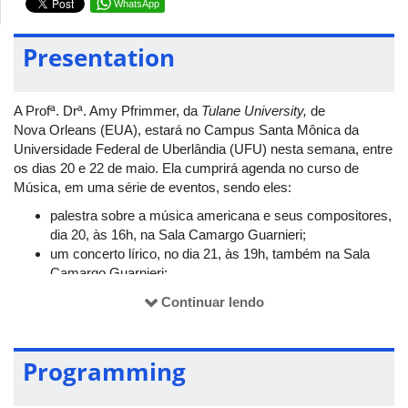
WhatsApp
Presentation
A Profª. Drª. Amy Pfrimmer, da
Tulane University,
de
Nova Orleans (EUA), estará no Campus Santa Mônica da
Universidade Federal de Uberlândia (UFU) nesta semana, entre
os dias 20 e 22 de maio. Ela cumprirá agenda no curso de
Música, em uma série de eventos, sendo eles:
palestra sobre a música americana e seus compositores,
dia 20, às 16h, na Sala Camargo Guarnieri;
um concerto lírico, no dia 21, às 19h, também na Sala
Camargo Guarnieri;
e, por fim, uma
masterclass
para discentes do curso de
Continuar lendo
Canto, dia 22, às 10h, na sala 11 do Bloco 3M.
Toda a programação terá a participação de um pianista
colaborador, o técnico do curso de Música Thiago de Freitas.
Programming
Os eventos são gratuitos e abertos ao público.