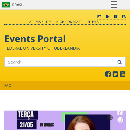
BRASIL
Simplifique!
PT
EN
ES
FR
ACCESSIBILITY
HIGH CONTRAST
SITEMAP
Comunica BR
Participe
Events Portal
Acesso à informação
FEDERAL UNIVERSITY OF UBERLANDIA
Legislação
Canais
Search
FAQ