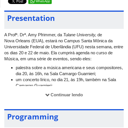
WhatsApp
Presentation
A Profª. Drª. Amy Pfrimmer, da
Tulane University,
de
Nova Orleans (EUA), estará no Campus Santa Mônica da
Universidade Federal de Uberlândia (UFU) nesta semana, entre
os dias 20 e 22 de maio. Ela cumprirá agenda no curso de
Música, em uma série de eventos, sendo eles:
palestra sobre a música americana e seus compositores,
dia 20, às 16h, na Sala Camargo Guarnieri;
um concerto lírico, no dia 21, às 19h, também na Sala
Camargo Guarnieri;
e, por fim, uma
masterclass
para discentes do curso de
Continuar lendo
Canto, dia 22, às 10h, na sala 11 do Bloco 3M.
Toda a programação terá a participação de um pianista
colaborador, o técnico do curso de Música Thiago de Freitas.
Programming
Os eventos são gratuitos e abertos ao público.