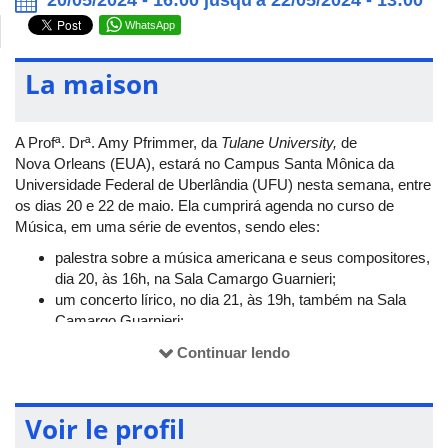
WhatsApp
La maison
A Profª. Drª. Amy Pfrimmer, da
Tulane University,
de
Nova Orleans (EUA), estará no Campus Santa Mônica da
Universidade Federal de Uberlândia (UFU) nesta semana, entre
os dias 20 e 22 de maio. Ela cumprirá agenda no curso de
Música, em uma série de eventos, sendo eles:
palestra sobre a música americana e seus compositores,
dia 20, às 16h, na Sala Camargo Guarnieri;
um concerto lírico, no dia 21, às 19h, também na Sala
Camargo Guarnieri;
e, por fim, uma
masterclass
para discentes do curso de
Continuar lendo
Canto, dia 22, às 10h, na sala 11 do Bloco 3M.
Toda a programação terá a participação de um pianista
colaborador, o técnico do curso de Música Thiago de Freitas.
Voir le profil
Os eventos são gratuitos e abertos ao público.