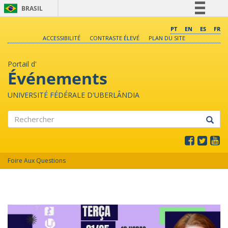
BRASIL
Simplifique!
PT
EN
ES
FR
ACCESSIBILITÉ
CONTRASTE ÉLEVÉ
PLAN DU SITE
Comunica BR
Participe
Portail d'
Acesso à informação
Événements
Legislação
UNIVERSITÉ FÉDÉRALE D'UBERLÂNDIA
Canais
Rechercher
Foire Aux Questions