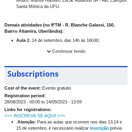
Motirõ, Marise Hansen. Local: Auditório 5R - AB, Campus
Recife, capital de Pernambuco. Ela venceu o Prêmio São Paulo
Santa Mônica da UFU.
de Literatura, com "Nossa Teresa: vida e morte de uma santa
suicida", e foi finalista do Prêmio Oceanos, com "Som do rugido
da onça". Tem trabalhos publicados na França, Portugal,
Demais atividades (no IFTM - R. Blanche Galassi, 150,
Espanha, Canadá e nos Estados Unidos.
Bairro Altamira, Uberlândia):
Aula 1:
14 de setembro, das 14h às 16h30;
Aula 2:
15 de setembro, das 9h30 às 11h30;
Continuar lendo
Aula 3:
15 de setembro, das 14h às 16h30.
Subscriptions
Cost of the event:
Evento gratuito
Registration period:
28/08/2023 - 00:00
to
14/09/2023 - 13:59
Links for registrations:
>>> INSCREVA-SE AQUI! <<<
Atenção:
Para as aulas que ocorrem nos dias 13,14 e
15 de setembro, é necessário realizar
inscrição
prévia