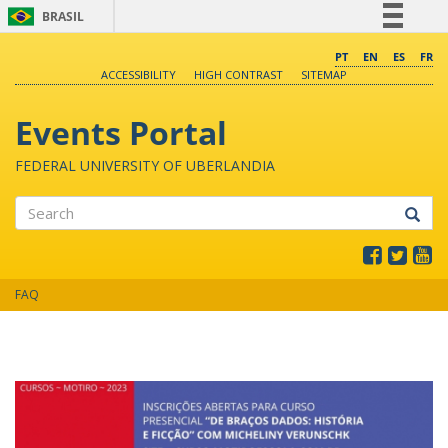
BRASIL
Simplifique!
PT
EN
ES
FR
ACCESSIBILITY
HIGH CONTRAST
SITEMAP
Comunica BR
Participe
Events Portal
Acesso à informação
FEDERAL UNIVERSITY OF UBERLANDIA
Legislação
Canais
Search
FAQ