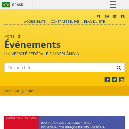
BRASIL
Simplifique!
PT
EN
ES
FR
ACCESSIBILITÉ
CONTRASTE ÉLEVÉ
PLAN DU SITE
Comunica BR
Participe
Portail d'
Acesso à informação
Événements
Legislação
UNIVERSITÉ FÉDÉRALE D'UBERLÂNDIA
Canais
Rechercher
Foire Aux Questions