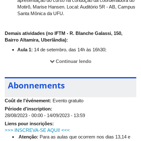
apresentação do curso na condução da coordenadora do
A escritora e historiadora Micheliny Verunschk nasceu em
Motirõ, Marise Hansen. Local: Auditório 5R - AB, Campus
Recife, capital de Pernambuco. Ela venceu o Prêmio São Paulo
Santa Mônica da UFU.
de Literatura, com "Nossa Teresa: vida e morte de uma santa
suicida", e foi finalista do Prêmio Oceanos, com "Som do rugido
da onça". Tem trabalhos publicados na França, Portugal,
Demais atividades (no IFTM - R. Blanche Galassi, 150,
Espanha, Canadá e nos Estados Unidos.
Bairro Altamira, Uberlândia):
Aula 1:
14 de setembro, das 14h às 16h30;
Aula 2:
15 de setembro, das 9h30 às 11h30;
Continuar lendo
Aula 3:
15 de setembro, das 14h às 16h30.
Abonnements
Coût de l'événement:
Evento gratuito
Période d'inscription:
28/08/2023 - 00:00
-
14/09/2023 - 13:59
Liens pour inscrições:
>>> INSCREVA-SE AQUI! <<<
Atenção:
Para as aulas que ocorrem nos dias 13,14 e