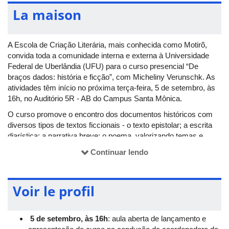
La maison
A Escola de Criação Literária, mais conhecida como Motirõ,
convida toda a comunidade interna e externa à Universidade
Federal de Uberlândia (UFU) para o curso presencial “De
braços dados: história e ficção”, com Micheliny Verunschk. As
atividades têm início no próxima terça-feira, 5 de setembro, às
16h, no Auditório 5R - AB do Campus Santa Mônica.
O curso promove o encontro dos documentos históricos com
diversos tipos de textos ficcionais - o texto epistolar; a escrita
diarística; a narrativa breve; o poema, valorizando temas e
cruzamentos caros à perspectiva decolonial.
Continuar lendo
Mais informações
Voir le profil
Escola de Criação Literária (Motirõ) é um ciclo de cursos de
leitura e criação de textos ficcionais e poéticos, ministrados por
renomados escritores e poetas brasileiros.
5 de setembro, às 16h
: aula aberta de lançamento e