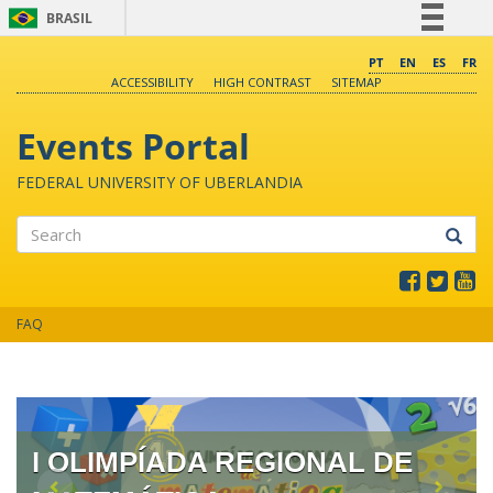
BRASIL
Simplifique!
PT
EN
ES
FR
ACCESSIBILITY
HIGH CONTRAST
SITEMAP
Comunica BR
Participe
Events Portal
Acesso à informação
FEDERAL UNIVERSITY OF UBERLANDIA
Legislação
Canais
Search
FAQ
I OLIMPÍADA REGIONAL DE