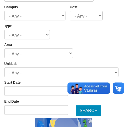
Campus
Cost
Type
Area
Unidade
Start Date
Date
End Date
SEARCH
Date