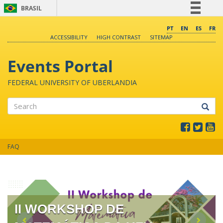
BRASIL
Simplifique!
PT
EN
ES
FR
ACCESSIBILITY
HIGH CONTRAST
SITEMAP
Comunica BR
Participe
Events Portal
Acesso à informação
FEDERAL UNIVERSITY OF UBERLANDIA
Legislação
Canais
Search
FAQ
II WORKSHOP DE