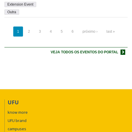
Extension Event
Outra
1
2
3
4
5
6
próximo ›
last »
VEJA TODOS OS EVENTOS DO PORTAL
UFU
know more
UFU brand
campuses