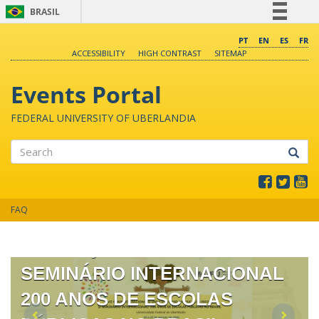
BRASIL
Simplifique!
PT
EN
ES
FR
ACCESSIBILITY
HIGH CONTRAST
SITEMAP
Comunica BR
Participe
Events Portal
Acesso à informação
FEDERAL UNIVERSITY OF UBERLANDIA
Legislação
Canais
Search
XVII SEMINÁRIO NACIONAL O
FAQ
UNO E O DIVERSO NA
EDUCAÇÃO ESCOLAR II
SEMINÁRIO INTERNACIONAL
200 ANOS DE ESCOLAS