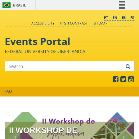
BRASIL
Simplifique!
PT
EN
ES
FR
ACCESSIBILITY
HIGH CONTRAST
SITEMAP
Comunica BR
Participe
Events Portal
Acesso à informação
FEDERAL UNIVERSITY OF UBERLANDIA
Legislação
Canais
Search
FAQ
II WORKSHOP DE