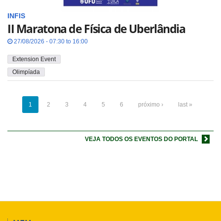
INFIS
II Maratona de Física de Uberlândia
27/08/2026 - 07:30 to 16:00
Extension Event
Olimpíada
1
2
3
4
5
6
próximo ›
last »
VEJA TODOS OS EVENTOS DO PORTAL