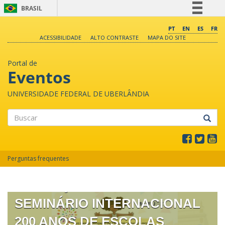
BRASIL
Simplifique!
PT
EN
ES
FR
ACESSIBILIDADE
ALTO CONTRASTE
MAPA DO SITE
Comunica BR
Participe
Portal de
Acesso à informação
Eventos
Legislação
UNIVERSIDADE FEDERAL DE UBERLÂNDIA
Canais
Buscar
XVII SEMINÁRIO NACIONAL O
Perguntas frequentes
UNO E O DIVERSO NA
EDUCAÇÃO ESCOLAR II
SEMINÁRIO INTERNACIONAL
200 ANOS DE ESCOLAS