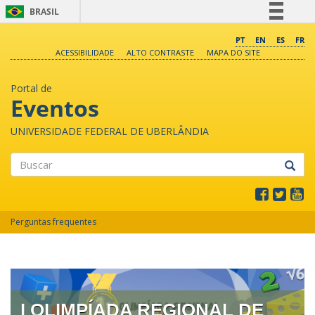
BRASIL
Simplifique!
PT
EN
ES
FR
ACESSIBILIDADE
ALTO CONTRASTE
MAPA DO SITE
Comunica BR
Participe
Portal de
Acesso à informação
Eventos
Legislação
UNIVERSIDADE FEDERAL DE UBERLÂNDIA
Canais
Buscar
Perguntas frequentes
I OLIMPÍADA REGIONAL DE