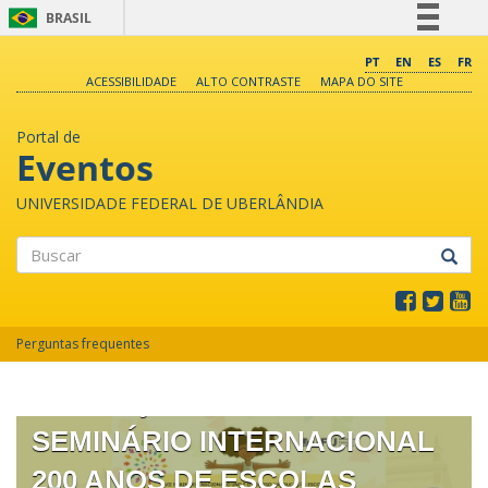
BRASIL
Simplifique!
PT
EN
ES
FR
ACESSIBILIDADE
ALTO CONTRASTE
MAPA DO SITE
Comunica BR
Participe
Portal de
Acesso à informação
Eventos
Legislação
UNIVERSIDADE FEDERAL DE UBERLÂNDIA
Canais
Buscar
XVII SEMINÁRIO NACIONAL O
Perguntas frequentes
UNO E O DIVERSO NA
EDUCAÇÃO ESCOLAR II
SEMINÁRIO INTERNACIONAL
200 ANOS DE ESCOLAS