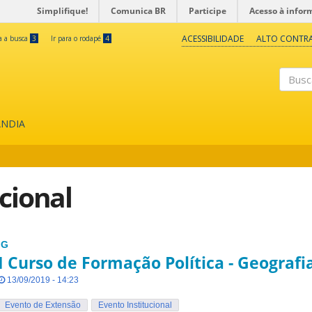
Simplifique!
Comunica BR
Participe
Acesso à infor
ACESSIBILIDADE
ALTO CONTR
ra a busca
3
Ir para o rodapé
4
Buscar
ÂNDIA
cional
IG
I Curso de Formação Política - Geografi
13/09/2019 - 14:23
Evento de Extensão
Evento Institucional