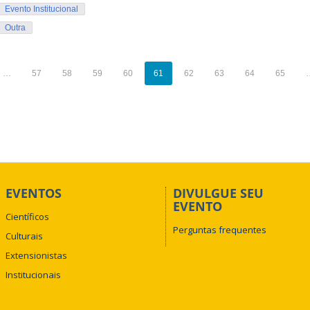
Evento Institucional
Outra
…
57
58
59
60
61
62
63
64
65
EVENTOS
DIVULGUE SEU
EVENTO
Científicos
Perguntas frequentes
Culturais
Extensionistas
Institucionais