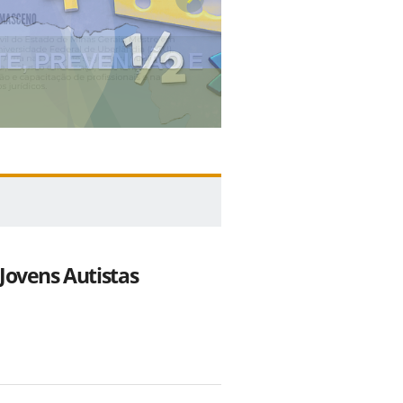
II WORKSHOP
Jovens Autistas