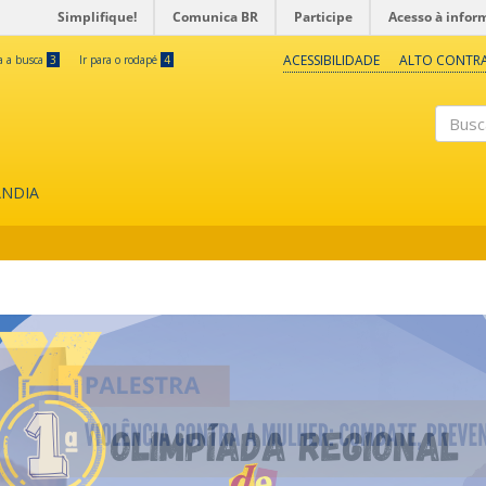
Simplifique!
Comunica BR
Participe
Acesso à infor
ACESSIBILIDADE
ALTO CONTR
ra a busca
3
Ir para o rodapé
4
Buscar
ÂNDIA