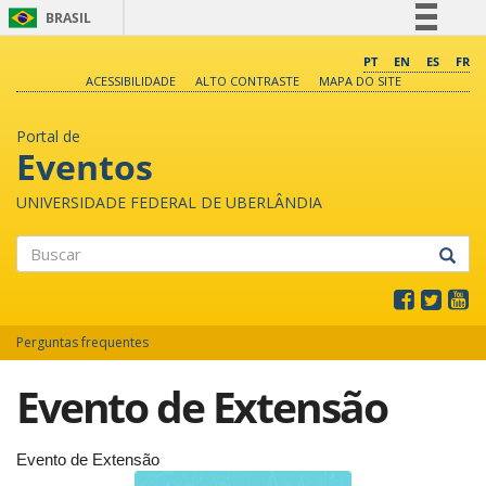
BRASIL
Simplifique!
PT
EN
ES
FR
ACESSIBILIDADE
ALTO CONTRASTE
MAPA DO SITE
Comunica BR
Participe
Portal de
Acesso à informação
Eventos
Legislação
UNIVERSIDADE FEDERAL DE UBERLÂNDIA
Canais
Buscar
Perguntas frequentes
Evento de Extensão
Evento de Extensão