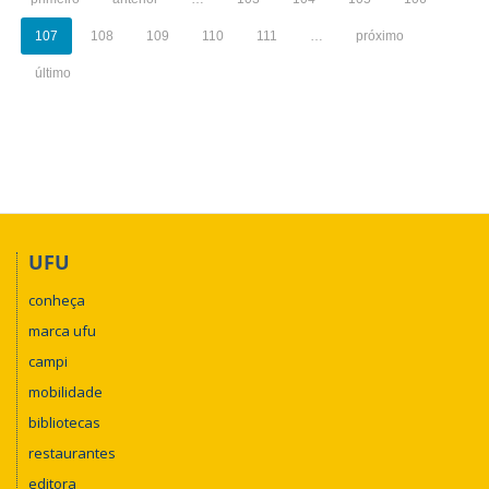
107
108
109
110
111
…
próximo
último
UFU
conheça
marca ufu
campi
mobilidade
bibliotecas
restaurantes
editora