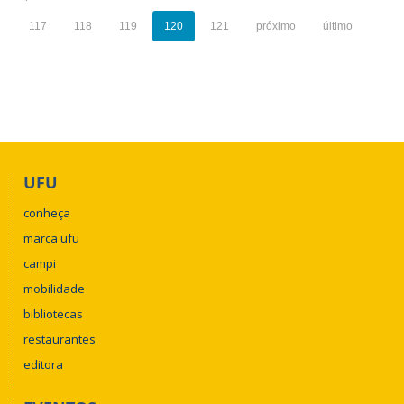
117
118
119
120
121
próximo
último
UFU
conheça
marca ufu
campi
mobilidade
bibliotecas
restaurantes
editora