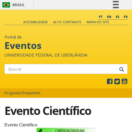
BRASIL
Simplifique!
PT
EN
ES
FR
ACESSIBILIDADE
ALTO CONTRASTE
MAPA DO SITE
Comunica BR
Participe
Portal de
Acesso à informação
Eventos
Legislação
UNIVERSIDADE FEDERAL DE UBERLÂNDIA
Canais
Buscar
Perguntas frequentes
Evento Científico
Evento Científico