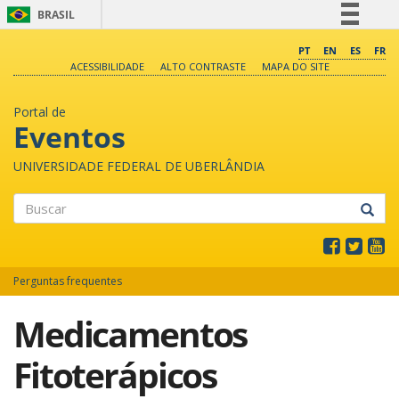
BRASIL
Simplifique!
PT
EN
ES
FR
ACESSIBILIDADE
ALTO CONTRASTE
MAPA DO SITE
Comunica BR
Participe
Portal de
Acesso à informação
Eventos
Legislação
UNIVERSIDADE FEDERAL DE UBERLÂNDIA
Canais
Buscar
Perguntas frequentes
Medicamentos
Fitoterápicos