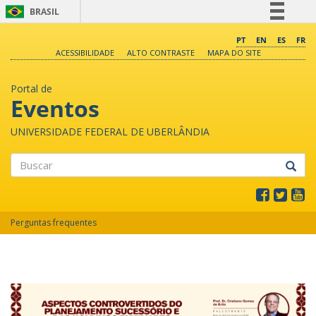
BRASIL
Simplifique!
PT
EN
ES
FR
ACESSIBILIDADE
ALTO CONTRASTE
MAPA DO SITE
Comunica BR
Participe
Portal de
Acesso à informação
Eventos
Legislação
UNIVERSIDADE FEDERAL DE UBERLÂNDIA
Canais
Buscar
Perguntas frequentes