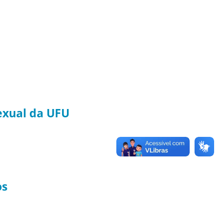
exual da UFU
os