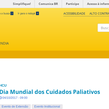
Simplifique!
Comunica BR
Participe
Acesso à infor
ACESSIBILIDADE
ALTO CONTR
ra a busca
3
Ir para o rodapé
4
Buscar
ÂNDIA
HCU
Dia Mundial dos Cuidados Paliativos
04/10/2017 - 09:00
Evento de Extensão
Evento Institucional