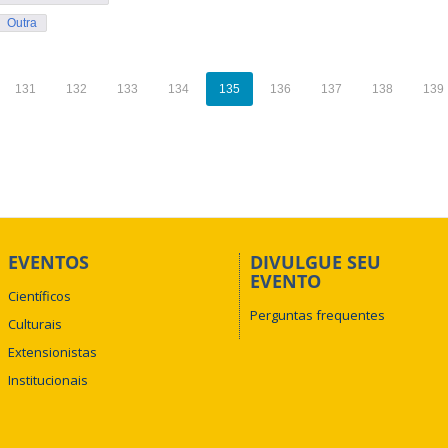
Outra
131
132
133
134
135
136
137
138
139
EVENTOS
DIVULGUE SEU
EVENTO
Científicos
Perguntas frequentes
Culturais
Extensionistas
Institucionais