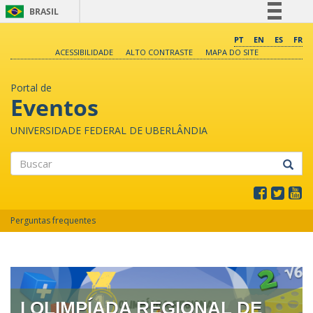
BRASIL
Simplifique!
PT
EN
ES
FR
ACESSIBILIDADE
ALTO CONTRASTE
MAPA DO SITE
Comunica BR
Participe
Portal de
Acesso à informação
Eventos
Legislação
UNIVERSIDADE FEDERAL DE UBERLÂNDIA
Canais
Buscar
Perguntas frequentes
I OLIMPÍADA REGIONAL DE