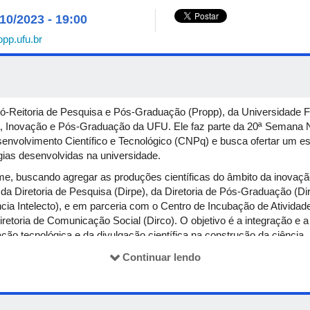
/10/2023 - 19:00
pp.ufu.br
Pró-Reitoria de Pesquisa e Pós-Graduação (Propp), da Universidade F
a, Inovação e Pós-Graduação da UFU. Ele faz parte da 20ª Semana N
nvolvimento Científico e Tecnológico (CNPq) e busca ofertar um esp
gias desenvolvidas na universidade.
e, buscando agregar as produções científicas do âmbito da inovaç
 da Diretoria de Pesquisa (Dirpe), da Diretoria de Pós-Graduação (Dir
ncia Intelecto), e em parceria com o Centro de Incubação de Ativi
iretoria de Comunicação Social (Dirco). O objetivo é a integração e a
ão tecnológica e da divulgação científica na construção da ciência.
, apresentação de pesquisas, mostra de tecnologia e inovação e o
Continuar lendo
ção, Pesquisa e Inovação”, que busca reconhecer os pesquisadores
 fazem Iniciação Científica na Educação Básica, no Ensino Médio e
ntes e técnicos da instituição.