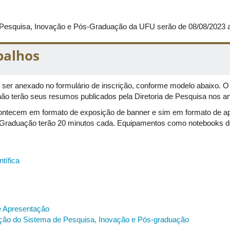
ciação Científica, Mestrado, Doutorado e Pós-Doutorado da área de
de Pesquisa, Inovação e Pós-Graduação da UFU serão de 08/08/2023 
esentação
aqui
.
Neste ano, as apresentações não acontecem em fo
al. Cada aluno de IC terá 15 minutos, enquanto os da Pós-Gradu
balhos
m ser levados pelos próprios pesquisadores.
ampus Santa Mônica
 ser anexado no formulário de inscrição, conforme modelo abaixo. O 
ão terão seus resumos publicados pela Diretoria de Pesquisa nos an
ntecem em formato de exposição de banner e sim em formato de apr
-Graduação terão 20 minutos cada. Equipamentos como notebooks d
iação Científica, Mestrado, Doutorado e Pós-Doutorado da área de
C
rários de apresentação
aqui
.
tífica
esentação
aqui
.
Neste ano, as apresentações não acontecem em fo
al. Cada aluno de IC terá 15 minutos, enquanto os da Pós-Gradu
em ser levados pelos próprios pesquisadores
.
de Apresentação
ação do Sistema de Pesquisa, Inovação e Pós-graduação