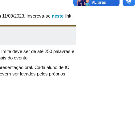
Ciências da Vida.
Nome dos autores
a 11/09/2023. Inscreva-se
neste
link.
rmato de exposição de banner e
ação terão 20 minutos cada.
limite deve ser de até 250 palavras e
ais do evento.
esentação oral. Cada aluno de IC
evem ser levados pelos próprios
iências Exatas, da Terra e
rmato de exposição de banner e
ação terão 20 minutos cada.