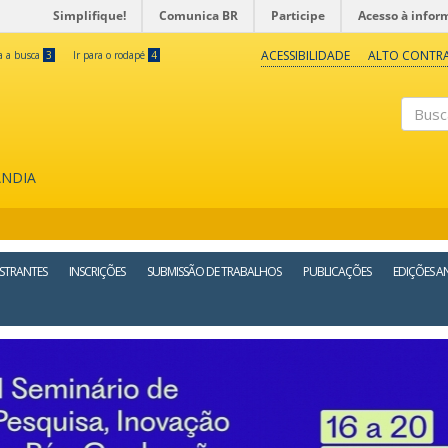
Simplifique!
Comunica BR
Participe
Acesso à infor
ACESSIBILIDADE
ALTO CONTR
ra a busca
3
Ir para o rodapé
4
Buscar
ÂNDIA
STRANTES
INSCRIÇÕES
SUBMISSÃO DE TRABALHOS
PUBLICAÇÕES
EDIÇÕES A