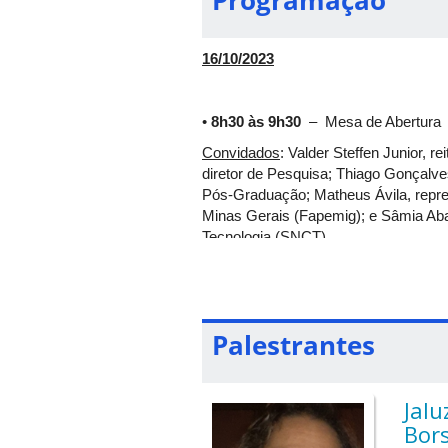
Conforme as Normas do Programa Inst
Bolsas de Inovação Tecnológica (Pibit
16/10/2023
sendo que os selecionados apresentar
Científica Voluntária (Pivic), registra
•
8h30 às 9h30
–
Mesa de Abertura
Convidados
: Valder Steffen Junior, 
diretor de Pesquisa; Thiago Gonçalves
Pós-Graduação; Matheus Ávila, repre
Minas Gerais (Fapemig); e Sâmia Aba
Tecnologia (SNCT).
Local
: Anfiteatro do Bloco 5S, Camp
• 8
h30 às 11h
– Mostra Científica
Palestrantes
Atividades de pesquisa e inovação vis
Local
: Sagão do Bloco 5S, Campus S
Jalu
Bor