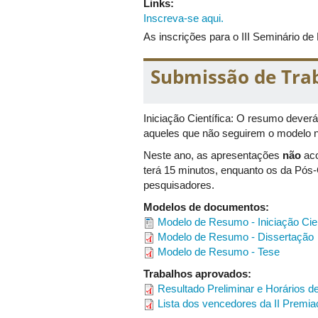
Links:
•
14h às 17h
–
Apresentações de Ini
Inscreva-se aqui.
e horários de apresentação
aqui
.
As inscrições para o III Seminário 
Nome dos autores e horários de apr
sim em formato de apresentação or
Submissão de Tra
Equipamentos como notebooks deve
Local
: Bloco 5S, salas 102 e 105, C
Iniciação Científica: O resumo deverá
aqueles que não seguirem o modelo n
18/10/2023
Neste ano, as apresentações
não
aco
terá 15 minutos, enquanto os da Pós
pesquisadores.
•
9h às 12h
–
Apresentações de Inic
Modelos de documentos:
Engenharias.
Nome dos autores e ho
Modelo de Resumo - Iniciação Cien
Nome dos autores e horários de apr
Modelo de Resumo - Dissertação
sim em formato de apresentação or
Modelo de Resumo - Tese
Equipamentos como notebooks dev
Trabalhos aprovados:
Local
: Bloco 3Q, salas 201 e 202
Resultado Preliminar e Horários 
Lista dos vencedores da II Premi