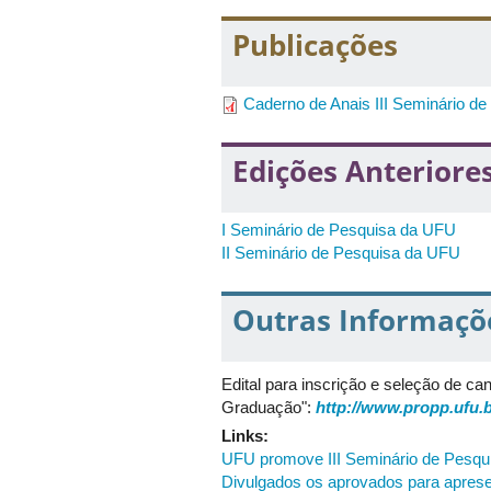
•
13h30 às 17h30
–
Oficinas
Publicações
1) Como ser pesquisador?
Descrição
: Público-alvo: Alunos de in
Caderno de Anais III Seminário d
orientações gerais sobre os processos
Local
: Bloco 5S, sala 104, Campus S
Edições Anteriore
2) Análise filogenética e evolutiva
I Seminário de Pesquisa da UFU
Descrição
: Conceitos básicos de evol
II Seminário de Pesquisa da UFU
sequências; alinhamento múltiplo de s
caso.
Ministrante
: Newton de Medeiros
Outras Informaçõ
Local
: Bloco 8C, sala 01, Campus 
Edital para inscrição e seleção de c
3) Acordos e contratos no Marco Le
Graduação":
http://www.propp.ufu.
Descrição
: Público alvo: Pesquisador
Links:
passo para trâmite do processo admin
UFU promove III Seminário de Pesqu
Divulgados os aprovados para apres
Local
: Bloco 5S, sala 105, Campus S