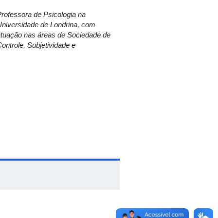
rofessora de Psicologia na
des, Inovação Verde,
Universidade de Londrina, com
professora de Psicologia na
atuação nas áreas de Sociedade de
 e Luiz Carlos
ontrole, Subjetividade e
horamento genético de peixes por
iências
Humanas, Sociais, Letras e
rmato de exposição de banner e
ação terão 20 minutos cada.