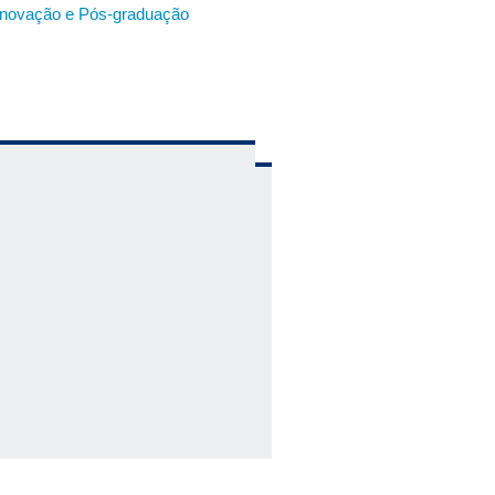
, Inovação e Pós-graduação
entos básicos sobre microscopia
ade de cada equipamento além de
que ficam alocados na Rede de
er, Linkedin, Twitter, Telegram e
ica; a adaptação da linguagem
ia e vídeos) e como trabalhar em
gação Científica e da Diretoria de