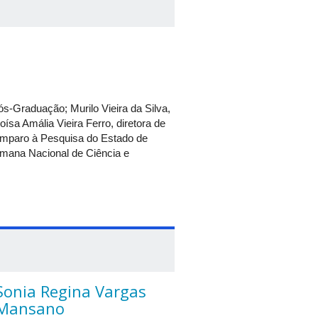
FU e do Programa Institucional de
sumo dos resultados da pesquisa,
 também os alunos da Iniciação
Pós-Graduação; Murilo Vieira da Silva,
ísa Amália Vieira Ferro, diretora de
Amparo à Pesquisa do Estado de
mana Nacional de Ciência e
Sonia Regina Vargas
Mansano