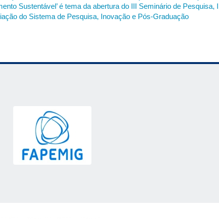
ento Sustentável’ é tema da abertura do III Seminário de Pesquisa
miação do Sistema de Pesquisa, Inovação e Pós-Graduação
rônica, confocal e digitalização de lâminas.
 estudantes de graduação e pós-graduação interessados em conhecim
minas. Serão abordados conceitos sobre funcionamento e aplicabilid
articipantes terão a oportunidade de conhecer estes equipamentos 
FU).
Ministrantes
: Equipe técnica da Relam.
 Umuarama
Sociais
aracterísticas das principais redes sociais (Instagram, Facebook, Twitt
e influenciadores que fazem comunicação pública e divulgação científ
ções introdutórias de comunicação imagética (design gráfico, fotograf
ional e com a imprensa.
Ministrantes
: Integrantes da Divisão de Divul
Santa Mônica