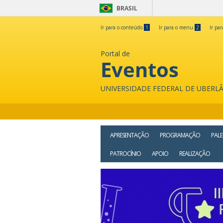
BRASIL
Ir para o conteúdo
1
Ir para o menu
2
Ir pa
Portal de
Eventos
UNIVERSIDADE FEDERAL DE UBERL
APRESENTAÇÃO
PROGRAMAÇÃO
PALE
PATROCÍNIO
APOIO
REALIZAÇÃO