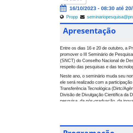
16/10/2023 - 08:30 até 20
Propp
seminariopesquisa@pro
Apresentação
Entre os dias 16 e 20 de outubro, a 
promover o III Seminário de Pesquis
(SNCT) do Conselho Nacional de Dese
respeito das pesquisas e das tecnolo
Neste ano, o seminário muda seu nom
ele será realizado com a participação
Transferência Tecnológica (Dirtc/Agê
Divisão de Divulgação Científica da D
pesquisa, da pós-graduação, da inovaç
O evento contará com mesas-redondas
“Premiação do Sistema de Pós-Gradua
passando pelos discentes da UFU que
Graduação, até os pesquisadores doce
Programação