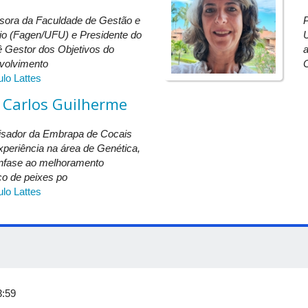
ásicas para o desenvolvimento sustentável
sora da Faculdade de Gestão e
P
a, doutora em Administração com atuação nas áreas de Finanças Ver
o (Fagen/UFU) e Presidente do
 2030 e os ODS nas Universidades; Sonia Regina Vargas Mansano, 
 Gestor dos Objetivos do
o nas áreas de Sociedade de Controle, Subjetividade e Resistência;
volvimento
C
e Cocais com experiência na área de Genética, com ênfase ao mel
ulo Lattes
omossômica e Citogenética.
 Carlos Guilherme
us Santa Mônica
isador da Embrapa de Cocais
periência na área de Genética,
nfase ao melhoramento
co de peixes po
ulo Lattes
iação Científica, Mestrado, Doutorado e Pós-Doutorado da área de
C
esentação
aqui
.
Neste ano, as apresentações não acontecem em fo
al. Cada aluno de IC terá 15 minutos, enquanto os da Pós-Gradu
m ser levados pelos próprios pesquisadores.
, Campus Santa Mônica
3:59