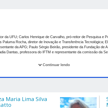
itucional de Bolsas de Iniciação Científica (Pibic) Fapemig/CNPq/U
i) CNPq e UFU, o bolsista de iniciação científica deverá enviar o re
ão o resultado no evento promovido pela Propp. Poderão participar
dos na Diretoria de Pesquisa.
reitor da UFU; Carlos Henrique de Carvalho, pró-reitor de Pesquisa e 
 Paluma Rocha, diretor de Inovação e Transferência Tecnológica; Elo
sentante da APG; Paulo Sérgio Beirão, presidente da Fundação de 
dia Dantas, professora do IFTM e representante da comissão da Se
us Santa Mônica
Continuar lendo
ando a divulgação científica. Detalhes em breve.
anta Mônica
za Maria Lima Silva
satto