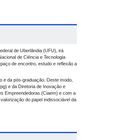
ederal de Uberlândia (UFU), irá
acional de Ciência e Tecnologia
aço de encontro, estudo e reflexão a
ão e da pós-graduação. Deste modo,
pg) e da Diretoria de Inovação e
dades Empreendedoras (Ciaem) e com a
 valorização do papel indissociável da
ficinas. Também acontecerá a
 de destaque da instituição,
 Técnico, na Graduação, na Pós-