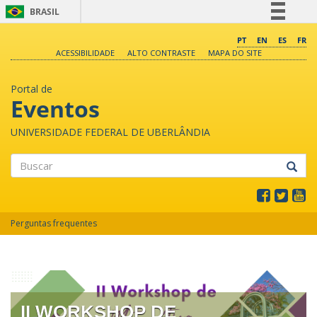
BRASIL
Simplifique!
PT
EN
ES
FR
ACESSIBILIDADE
ALTO CONTRASTE
MAPA DO SITE
Comunica BR
Participe
Portal de
Acesso à informação
Eventos
Legislação
UNIVERSIDADE FEDERAL DE UBERLÂNDIA
Canais
Buscar
Perguntas frequentes
II WORKSHOP DE