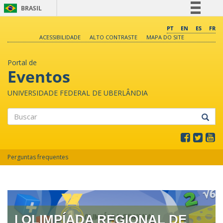
BRASIL
Simplifique!
PT
EN
ES
FR
ACESSIBILIDADE
ALTO CONTRASTE
MAPA DO SITE
Comunica BR
Participe
Portal de
Acesso à informação
Eventos
Legislação
UNIVERSIDADE FEDERAL DE UBERLÂNDIA
Canais
Buscar
Perguntas frequentes
I OLIMPÍADA REGIONAL DE